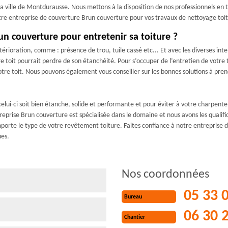
la ville de Montdurausse. Nous mettons à la disposition de nos professionnels en t
otre entreprise de couverture Brun couverture pour vos travaux de nettoyage toi
un couverture pour entretenir sa toiture ?
étérioration, comme : présence de trou, tuile cassé etc... Et avec les diverses in
re toit pourrait perdre de son étanchéité. Pour s’occuper de l’entretien de votre
votre toit. Nous pouvons également vous conseiller sur les bonnes solutions à prend
 celui-ci soit bien étanche, solide et performante et pour éviter à votre charpent
treprise Brun couverture est spécialisée dans le domaine et nous avons les qualif
mporte le type de votre revêtement toiture. Faites confiance à notre entreprise
ues.
Nos coordonnées
05 33 
Bureau
06 30 
Chantier