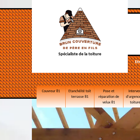
Spécialiste de la toiture
Et
Couvreur 81
Etanchéité toit
Pose et
Interve
terrasse 81
réparation de
d'urgence
velux 81
toitur