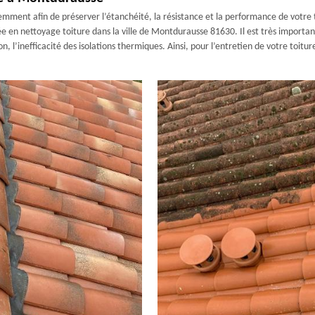
mment afin de préserver l’étanchéité, la résistance et la performance de votre to
isée en nettoyage toiture dans la ville de Montdurausse 81630. Il est très importan
n, l’inefficacité des isolations thermiques. Ainsi, pour l’entretien de votre toitu