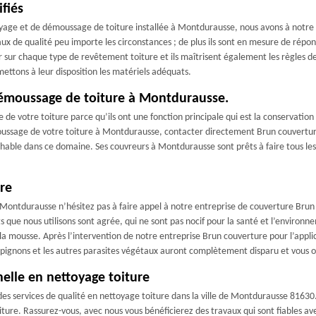
fiés
yage et de démoussage de toiture installée à Montdurausse, nous avons à notre d
ux de qualité peu importe les circonstances ; de plus ils sont en mesure de rép
 sur chaque type de revêtement toiture et ils maîtrisent également les règles d
mettons à leur disposition les matériels adéquats.
démoussage de toiture à Montdurausse.
de votre toiture parce qu’ils ont une fonction principale qui est la conservation d
oussage de votre toiture à Montdurausse, contacter directement Brun couvertur
able dans ce domaine. Ses couvreurs à Montdurausse sont prêts à faire tous les 
re
à Montdurausse n’hésitez pas à faire appel à notre entreprise de couverture Bru
ts que nous utilisons sont agrée, qui ne sont pas nocif pour la santé et l’enviro
 la mousse. Après l’intervention de notre entreprise Brun couverture pour l’applic
hampignons et les autres parasites végétaux auront complètement disparu et vous
elle en nettoyage toiture
s services de qualité en nettoyage toiture dans la ville de Montdurausse 81630.
ture. Rassurez-vous, avec nous vous bénéficierez des travaux qui sont fiables avec