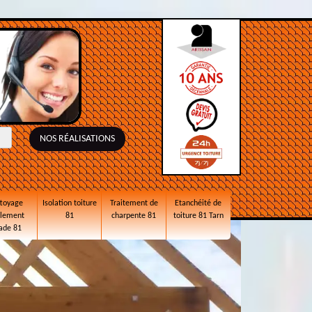
NOS RÉALISATIONS
toyage
Isolation toiture
Traitement de
Etanchéité de
alement
81
charpente 81
toiture 81 Tarn
ade 81