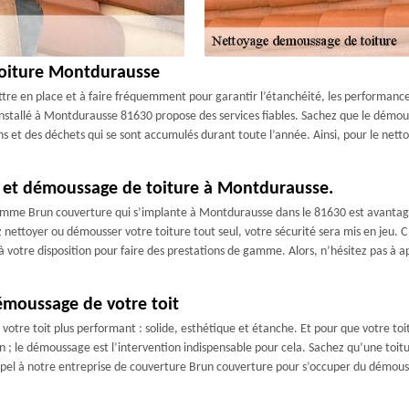
toiture Montdurausse
tre en place et à faire fréquemment pour garantir l’étanchéité, les performances, 
nstallé à Montdurausse 81630 propose des services fiables. Sachez que le démous
ns et des déchets qui se sont accumulés durant toute l’année. Ainsi, pour le nett
e et démoussage de toiture à Montdurausse.
omme Brun couverture qui s’implante à Montdurausse dans le 81630 est avantageus
 nettoyer ou démousser votre toiture tout seul, votre sécurité sera mis en jeu. C’
à votre disposition pour faire des prestations de gamme. Alors, n’hésitez pas à a
émoussage de votre toit
tre toit plus performant : solide, esthétique et étanche. Et pour que votre toit 
n ; le démoussage est l’intervention indispensable pour cela. Sachez qu’une toi
appel à notre entreprise de couverture Brun couverture pour s’occuper du démous