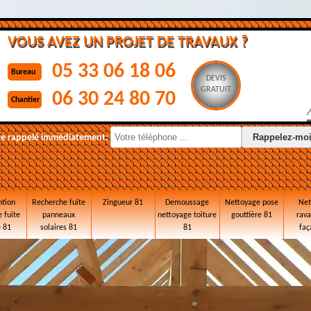
VOUS AVEZ UN PROJET DE TRAVAUX ?
05 33 06 18 06
Bureau
DEVIS
GRATUIT
06 30 24 80 70
Chantier
re rappelé immédiatement:
ntion
Recherche fuite
Zingueur 81
Demoussage
Nettoyage pose
Net
 fuite
panneaux
nettoyage toiture
gouttière 81
rav
e 81
solaires 81
81
faç