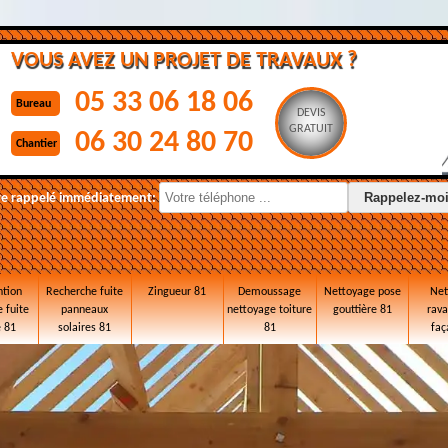
VOUS AVEZ UN PROJET DE TRAVAUX ?
05 33 06 18 06
Bureau
DEVIS
GRATUIT
06 30 24 80 70
Chantier
re rappelé immédiatement:
ntion
Recherche fuite
Zingueur 81
Demoussage
Nettoyage pose
Net
 fuite
panneaux
nettoyage toiture
gouttière 81
rav
e 81
solaires 81
81
faç