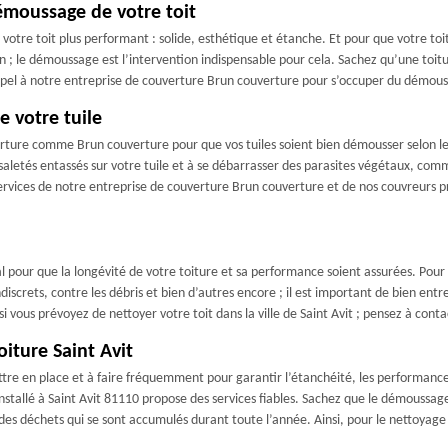
émoussage de votre toit
tre toit plus performant : solide, esthétique et étanche. Et pour que votre toit 
n ; le démoussage est l’intervention indispensable pour cela. Sachez qu’une toi
ppel à notre entreprise de couverture Brun couverture pour s’occuper du démoussa
 votre tuile
uverture comme Brun couverture pour que vos tuiles soient bien démousser selon 
aletés entassés sur votre tuile et à se débarrasser des parasites végétaux, comme
 services de notre entreprise de couverture Brun couverture et de nos couvreurs p
déal pour que la longévité de votre toiture et sa performance soient assurées. Pour
iscrets, contre les débris et bien d’autres encore ; il est important de bien entret
i vous prévoyez de nettoyer votre toit dans la ville de Saint Avit ; pensez à con
iture Saint Avit
tre en place et à faire fréquemment pour garantir l’étanchéité, les performances, 
nstallé à Saint Avit 81110 propose des services fiables. Sachez que le démoussage
 des déchets qui se sont accumulés durant toute l’année. Ainsi, pour le nettoyage