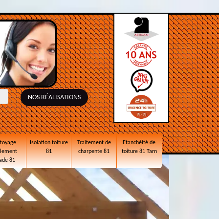
NOS RÉALISATIONS
toyage
Isolation toiture
Traitement de
Etanchéité de
alement
81
charpente 81
toiture 81 Tarn
ade 81