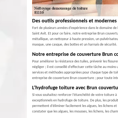
Des outils professionnels et modernes 
Fort de plusieurs années d’expérience dans le domaine de l
Saint Avit. Et pour ce faire, notre entreprise Brun couvert
métallique, un nettoyeur à haute pression, un pulvérisateu
masque, une casque, des bottes et un harnais de sécurité.
Notre entreprise de couverture Brun co
Pour améliorer la résistance des tuiles, prévenir les fissur
négliger ; il est conseillé d’effectuer cette tâche au moins
services et méthodes appropriées pour chaque type de toit
entreprise de couverture Brun couverture ; pour toute inte
L’hydrofuge toiture avec Brun couvertu
Si vous souhaitez renforcer l’étanchéité de votre toiture 
exceptionnels en hydrofuge de toiture. De plus, les produi
permettent d’éliminer facilement les algues, les lichens et
constater que les algues, les mousses, les lichens, les c