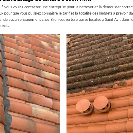
e ? Vous voulez contacter une entreprise pour la nettoyer et la démousser corr
 pour que vous puissiez connaître le tarif et la totalité des budgets à prévoir dan
de aucun engagement chez Brun couverture qui se localise à Saint Avit dans le 81
récis.