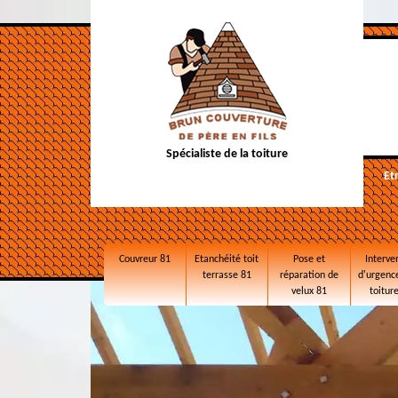
Spécialiste de la toiture
Et
Couvreur 81
Etanchéité toit
Pose et
Interve
terrasse 81
réparation de
d'urgence
velux 81
toitur