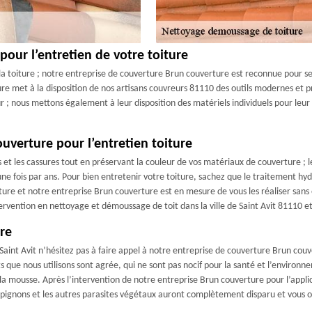
pour l’entretien de votre toiture
a toiture ; notre entreprise de couverture Brun couverture est reconnue pour ses 
ure met à la disposition de nos artisans couvreurs 81110 des outils modernes et p
r ; nous mettons également à leur disposition des matériels individuels pour leur
uverture pour l’entretien toiture
es et les cassures tout en préservant la couleur de vos matériaux de couverture ; 
 une fois par ans. Pour bien entretenir votre toiture, sachez que le traitement hydr
ure et notre entreprise Brun couverture est en mesure de vous les réaliser sans
rvention en nettoyage et démoussage de toit dans la ville de Saint Avit 81110 et
re
à Saint Avit n’hésitez pas à faire appel à notre entreprise de couverture Brun co
ts que nous utilisons sont agrée, qui ne sont pas nocif pour la santé et l’enviro
 la mousse. Après l’intervention de notre entreprise Brun couverture pour l’applic
hampignons et les autres parasites végétaux auront complètement disparu et vous