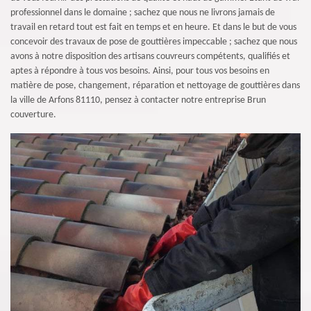
professionnel dans le domaine ; sachez que nous ne livrons jamais de
travail en retard tout est fait en temps et en heure. Et dans le but de vous
concevoir des travaux de pose de gouttières impeccable ; sachez que nous
avons à notre disposition des artisans couvreurs compétents, qualifiés et
aptes à répondre à tous vos besoins. Ainsi, pour tous vos besoins en
matière de pose, changement, réparation et nettoyage de gouttières dans
la ville de Arfons 81110, pensez à contacter notre entreprise Brun
couverture.