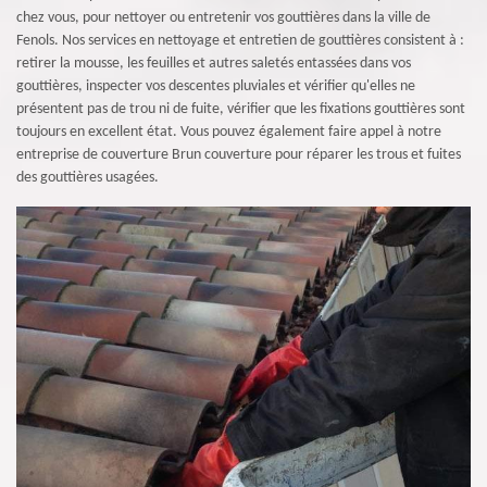
chez vous, pour nettoyer ou entretenir vos gouttières dans la ville de
Fenols. Nos services en nettoyage et entretien de gouttières consistent à :
retirer la mousse, les feuilles et autres saletés entassées dans vos
gouttières, inspecter vos descentes pluviales et vérifier qu'elles ne
présentent pas de trou ni de fuite, vérifier que les fixations gouttières sont
toujours en excellent état. Vous pouvez également faire appel à notre
entreprise de couverture Brun couverture pour réparer les trous et fuites
des gouttières usagées.