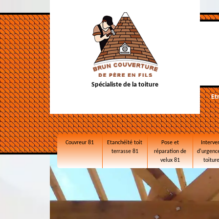
Spécialiste de la toiture
Et
Couvreur 81
Etanchéité toit
Pose et
Interve
terrasse 81
réparation de
d'urgence
velux 81
toitur