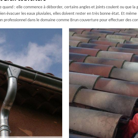
 quand : elle commence à déborder, certains angles et joints coulent ou que la 
en évacuer les eaux pluviales, elles doivent rester en très bonne état. Et même s
un professionnel dans le domaine comme Brun couverture pour effectuer des contr