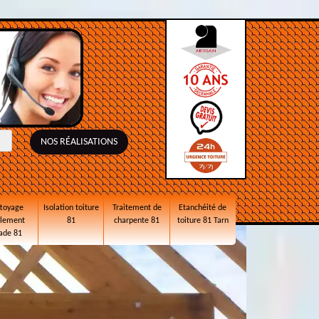
NOS RÉALISATIONS
toyage
Isolation toiture
Traitement de
Etanchéité de
alement
81
charpente 81
toiture 81 Tarn
ade 81