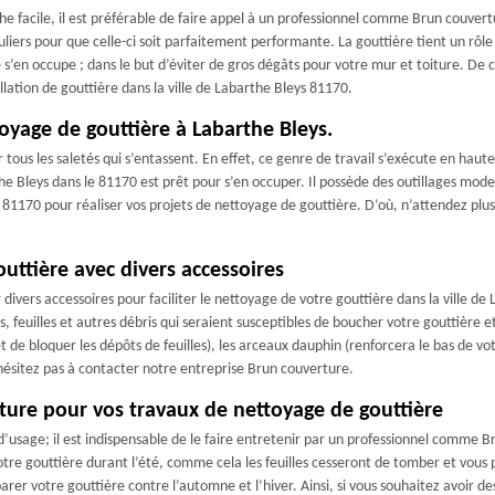
e facile, il est préférable de faire appel à un professionnel comme Brun couvertur
liers pour que celle-ci soit parfaitement performante. La gouttière tient un rôle
en occupe ; dans le but d’éviter de gros dégâts pour votre mur et toiture. De ce
llation de gouttière dans la ville de Labarthe Bleys 81170.
toyage de gouttière à Labarthe Bleys.
tous les saletés qui s’entassent. En effet, ce genre de travail s’exécute en haute
 Bleys dans le 81170 est prêt pour s’en occuper. Il possède des outillages moder
e 81170 pour réaliser vos projets de nettoyage de gouttière. D’où, n’attendez pl
uttière avec divers accessoires
divers accessoires pour faciliter le nettoyage de votre gouttière dans la ville de L
, feuilles et autres débris qui seraient susceptibles de boucher votre gouttière 
et de bloquer les dépôts de feuilles), les arceaux dauphin (renforcera le bas de 
n’hésitez pas à contacter notre entreprise Brun couverture.
ture pour vos travaux de nettoyage de gouttière
d’usage; il est indispensable de le faire entretenir par un professionnel comme B
tre gouttière durant l’été, comme cela les feuilles cesseront de tomber et vous p
arer votre gouttière contre l’automne et l’hiver. Ainsi, si vous souhaitez avoir 