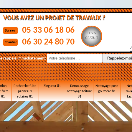
VOUS AVEZ UN PROJET DE TRAVAUX ?
05 33 06 18 06
Bureau
DEVIS
GRATUIT
06 30 24 80 70
Chantier
re rappelé immédiatement:
ntion
Recherche fuite
Zingueur 81
Demoussage
Nettoyage pose
Net
 fuite
panneaux
nettoyage toiture
gouttière 81
rav
e 81
solaires 81
81
faç