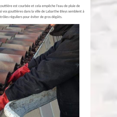
gouttière est courbée et cela empêche l’eau de pluie de
i vos gouttières dans la ville de Labarthe Bleys semblent à
ôles réguliers pour éviter de gros dégâts.