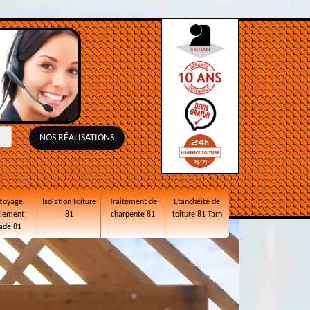
NOS RÉALISATIONS
toyage
Isolation toiture
Traitement de
Etanchéité de
alement
81
charpente 81
toiture 81 Tarn
ade 81