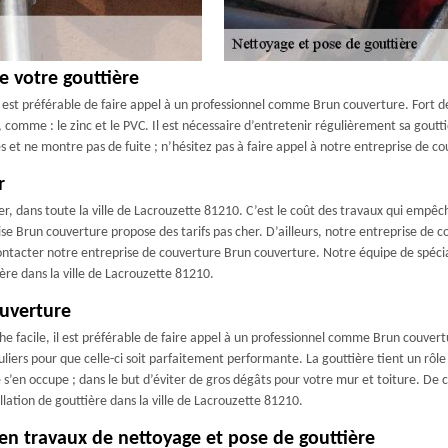
 votre gouttière
est préférable de faire appel à un professionnel comme Brun couverture. Fort d
 comme : le zinc et le PVC. Il est nécessaire d’entretenir régulièrement sa gout
ales et ne montre pas de fuite ; n’hésitez pas à faire appel à notre entreprise de 
r
er, dans toute la ville de Lacrouzette 81210. C’est le coût des travaux qui empêc
ise Brun couverture propose des tarifs pas cher. D’ailleurs, notre entreprise de
contacter notre entreprise de couverture Brun couverture. Notre équipe de spéciali
tière dans la ville de Lacrouzette 81210.
ouverture
e facile, il est préférable de faire appel à un professionnel comme Brun couvertur
liers pour que celle-ci soit parfaitement performante. La gouttière tient un rôle
en occupe ; dans le but d’éviter de gros dégâts pour votre mur et toiture. De ce
llation de gouttière dans la ville de Lacrouzette 81210.
 en travaux de nettoyage et pose de gouttière