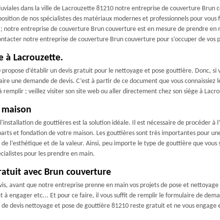
uviales dans la ville de Lacrouzette 81210 notre entreprise de couverture Brun c
position de nos spécialistes des matériaux modernes et professionnels pour vous f
; notre entreprise de couverture Brun couverture est en mesure de prendre en ma
à contacter notre entreprise de couverture Brun couverture pour s’occuper de vos
e à Lacrouzette.
propose d’établir un devis gratuit pour le nettoyage et pose gouttière. Donc, si v
ire une demande de devis. C’est à partir de ce document que vous connaissiez le t
 à remplir ; veillez visiter son site web ou aller directement chez son siège à Lacr
e maison
nstallation de gouttières est la solution idéale. Il est nécessaire de procéder à l
mparts et fondation de votre maison. Les gouttières sont très importantes pour u
 l’esthétique et de la valeur. Ainsi, peu importe le type de gouttière que vous s
cialistes pour les prendre en main.
ratuit avec Brun couverture
is, avant que notre entreprise prenne en main vos projets de pose et nettoyage g
t à engager etc... Et pour ce faire, il vous suffit de remplir le formulaire de de
 de devis nettoyage et pose de gouttière 81210 reste gratuit et ne vous engage e