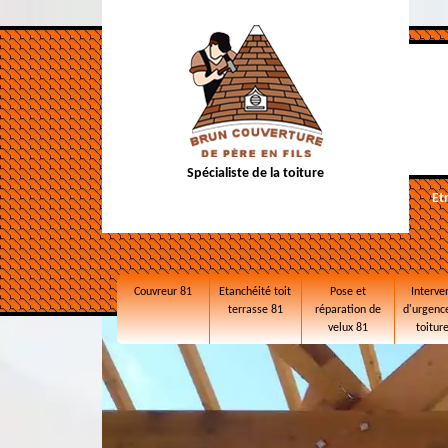
Spécialiste de la toiture
Et
Couvreur 81
Etanchéité toit
Pose et
Interve
terrasse 81
réparation de
d'urgence
velux 81
toitur