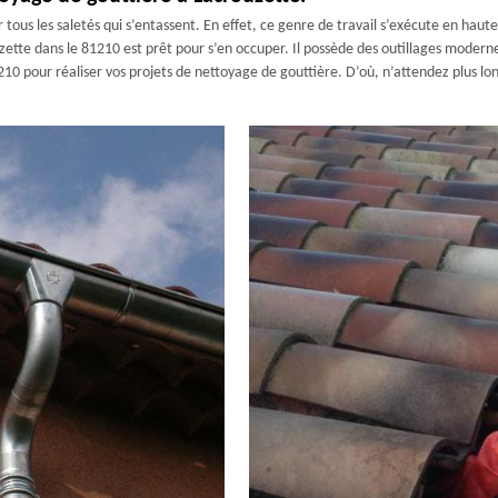
tous les saletés qui s’entassent. En effet, ce genre de travail s’exécute en haute
tte dans le 81210 est prêt pour s’en occuper. Il possède des outillages modernes
1210 pour réaliser vos projets de nettoyage de gouttière. D’où, n’attendez plus 