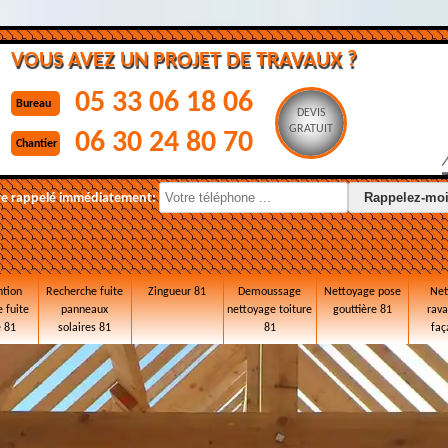
VOUS AVEZ UN PROJET DE TRAVAUX ?
05 33 06 18 06
Bureau
DEVIS
GRATUIT
06 30 24 80 70
Chantier
re rappelé immédiatement:
ntion
Recherche fuite
Zingueur 81
Demoussage
Nettoyage pose
Net
 fuite
panneaux
nettoyage toiture
gouttière 81
rav
e 81
solaires 81
81
faç