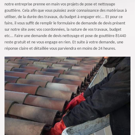
notre entreprise prenne en main vos projets de pose et nettoyage
gouttière. Cela afin que vous puissiez avoir connaissance des matériaux à
utiliser, de la durée des travaux, du budget à engager etc... Et pour ce
faire, il vous suffit de remplir le formulaire de demande de devis présent
sur notre site avec vos coordonnées, la nature de vos travaux, budget
etc... Faire une demande de devis nettoyage et pose de gouttière 81440
reste gratuit et ne vous engage en rien. Et suite à votre demande, une
réponse claire et détaillée vous parviendra en moins de 24 heures.