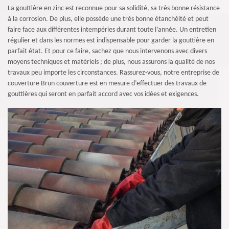
La gouttière en zinc est reconnue pour sa solidité, sa très bonne résistance
à la corrosion. De plus, elle possède une très bonne étanchéité et peut
faire face aux différentes intempéries durant toute l’année. Un entretien
régulier et dans les normes est indispensable pour garder la gouttière en
parfait état. Et pour ce faire, sachez que nous intervenons avec divers
moyens techniques et matériels ; de plus, nous assurons la qualité de nos
travaux peu importe les circonstances. Rassurez-vous, notre entreprise de
couverture Brun couverture est en mesure d’effectuer des travaux de
gouttières qui seront en parfait accord avec vos idées et exigences.