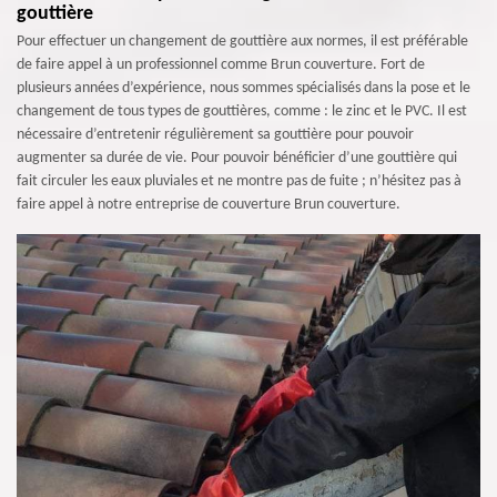
gouttière
Pour effectuer un changement de gouttière aux normes, il est préférable
de faire appel à un professionnel comme Brun couverture. Fort de
plusieurs années d’expérience, nous sommes spécialisés dans la pose et le
changement de tous types de gouttières, comme : le zinc et le PVC. Il est
nécessaire d’entretenir régulièrement sa gouttière pour pouvoir
augmenter sa durée de vie. Pour pouvoir bénéficier d’une gouttière qui
fait circuler les eaux pluviales et ne montre pas de fuite ; n’hésitez pas à
faire appel à notre entreprise de couverture Brun couverture.