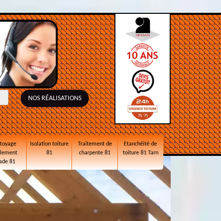
NOS RÉALISATIONS
toyage
Isolation toiture
Traitement de
Etanchéité de
alement
81
charpente 81
toiture 81 Tarn
ade 81