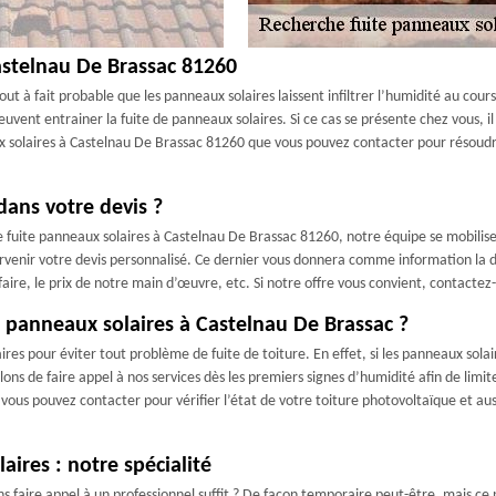
astelnau De Brassac 81260
tout à fait probable que les panneaux solaires laissent infiltrer l’humidité au c
vent entrainer la fuite de panneaux solaires. Si ce cas se présente chez vous, il 
ux solaires à Castelnau De Brassac 81260 que vous pouvez contacter pour rés
dans votre devis ?
uite panneaux solaires à Castelnau De Brassac 81260, notre équipe se mobiliser
venir votre devis personnalisé. Ce dernier vous donnera comme information la d
faire, le prix de notre main d’œuvre, etc. Si notre offre vous convient, contactez-n
e panneaux solaires à Castelnau De Brassac ?
ires pour éviter tout problème de fuite de toiture. En effet, si les panneaux sol
lons de faire appel à nos services dès les premiers signes d’humidité afin de limi
ous pouvez contacter pour vérifier l’état de votre toiture photovoltaïque et auss
ires : notre spécialité
s faire appel à un professionnel suffit ? De façon temporaire peut-être, mais ce 