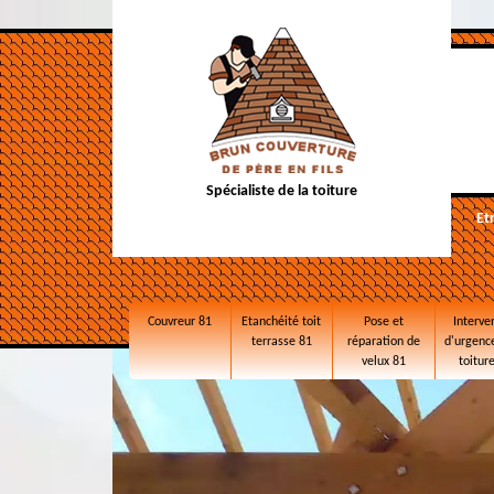
Spécialiste de la toiture
Et
Couvreur 81
Etanchéité toit
Pose et
Interve
terrasse 81
réparation de
d'urgence
velux 81
toitur