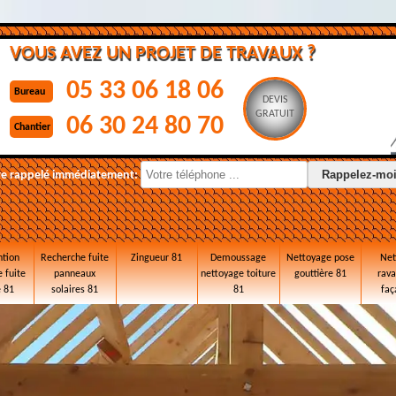
VOUS AVEZ UN PROJET DE TRAVAUX ?
05 33 06 18 06
Bureau
DEVIS
GRATUIT
06 30 24 80 70
Chantier
re rappelé immédiatement:
ntion
Recherche fuite
Zingueur 81
Demoussage
Nettoyage pose
Net
 fuite
panneaux
nettoyage toiture
gouttière 81
rav
e 81
solaires 81
81
faç