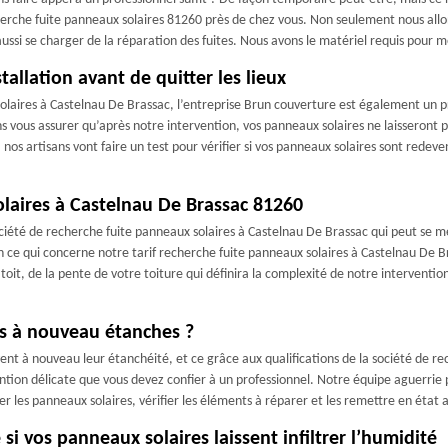
herche fuite panneaux solaires 81260 près de chez vous. Non seulement nous allon
aussi se charger de la réparation des fuites. Nous avons le matériel requis pour m
tallation avant de quitter les lieux
solaires à Castelnau De Brassac, l’entreprise Brun couverture est également un p
vous assurer qu’après notre intervention, vos panneaux solaires ne laisseront plus
 nos artisans vont faire un test pour vérifier si vos panneaux solaires sont rede
olaires à Castelnau De Brassac 81260
ciété de recherche fuite panneaux solaires à Castelnau De Brassac qui peut se met
 ce qui concerne notre tarif recherche fuite panneaux solaires à Castelnau De B
oit, de la pente de votre toiture qui définira la complexité de notre intervention
s à nouveau étanches ?
uvent à nouveau leur étanchéité, et ce grâce aux qualifications de la société de 
ntion délicate que vous devez confier à un professionnel. Notre équipe aguerrie
irer les panneaux solaires, vérifier les éléments à réparer et les remettre en état
i vos panneaux solaires laissent infiltrer l’humidité