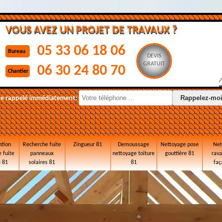
VOUS AVEZ UN PROJET DE TRAVAUX ?
05 33 06 18 06
Bureau
DEVIS
GRATUIT
06 30 24 80 70
Chantier
re rappelé immédiatement:
ntion
Recherche fuite
Zingueur 81
Demoussage
Nettoyage pose
Net
 fuite
panneaux
nettoyage toiture
gouttière 81
rav
e 81
solaires 81
81
faç