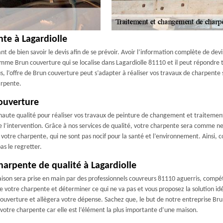
te à Lagardiolle
ant de bien savoir le devis afin de se prévoir. Avoir l’information complète de devi
comme Brun couverture qui se localise dans Lagardiolle 81110 et il peut répondr
us, l’offre de Brun couverture peut s’adapter à réaliser vos travaux de charpente 
arpente.
couverture
e haute qualité pour réaliser vos travaux de peinture de changement et traiteme
l’intervention. Grâce à nos services de qualité, votre charpente sera comme neu
votre charpente, qui ne sont pas nocif pour la santé et l’environnement. Ainsi, c
s le regretter.
arpente de qualité à Lagardiolle
on sera prise en main par des professionnels couvreurs 81110 aguerris, compétents
 votre charpente et déterminer ce qui ne va pas et vous proposez la solution idé
couverture et allègera votre dépense. Sachez que, le but de notre entreprise Br
e votre charpente car elle est l’élément la plus importante d’une maison.