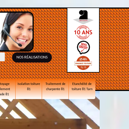
NOS RÉALISATIONS
toyage
Isolation toiture
Traitement de
Etanchéité de
alement
81
charpente 81
toiture 81 Tarn
ade 81