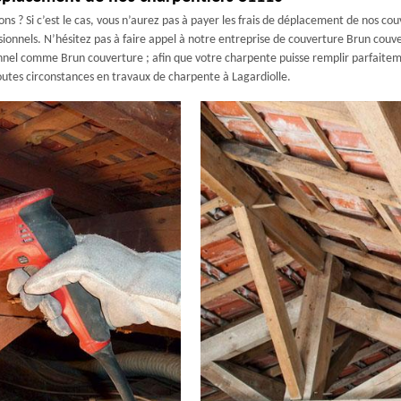
ons ? Si c’est le cas, vous n’aurez pas à payer les frais de déplacement de nos co
ssionnels. N’hésitez pas à faire appel à notre entreprise de couverture Brun couv
ionnel comme Brun couverture ; afin que votre charpente puisse remplir parfaitem
outes circonstances en travaux de charpente à Lagardiolle.