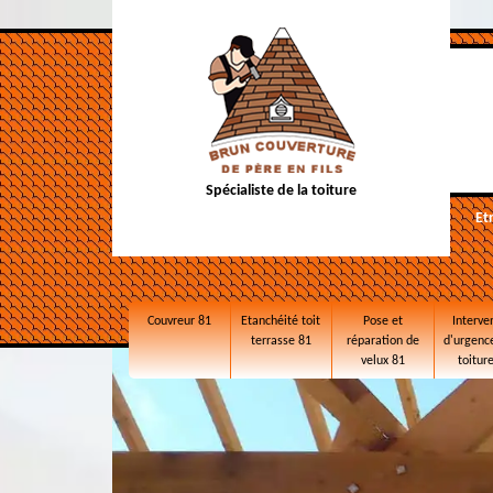
Spécialiste de la toiture
Et
Couvreur 81
Etanchéité toit
Pose et
Interve
terrasse 81
réparation de
d'urgence
velux 81
toitur