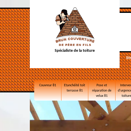
Spécialiste de la toiture
Et
Couvreur 81
Etanchéité toit
Pose et
Interve
terrasse 81
réparation de
d'urgence
velux 81
toitur