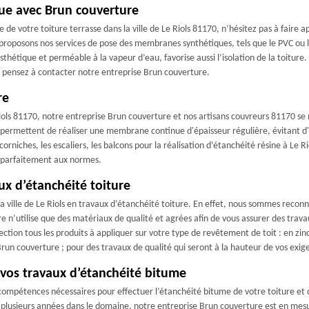
ue avec Brun couverture
de votre toiture terrasse dans la ville de Le Riols 81170, n’hésitez pas à faire 
proposons nos services de pose des membranes synthétiques, tels que le PVC ou l
thétique et perméable à la vapeur d’eau, favorise aussi l’isolation de la toiture. 
 pensez à contacter notre entreprise Brun couverture.
re
Riols 81170, notre entreprise Brun couverture et nos artisans couvreurs 81170 se 
nes permettent de réaliser une membrane continue d'épaisseur régulière, évitant d
orniches, les escaliers, les balcons pour la réalisation d’étanchéité résine à Le R
t parfaitement aux normes.
ux d’étanchéité toiture
a ville de Le Riols en travaux d’étanchéité toiture. En effet, nous sommes rec
 n’utilise que des matériaux de qualité et agrées afin de vous assurer des trav
tion tous les produits à appliquer sur votre type de revêtement de toit : en zinc, 
run couverture ; pour des travaux de qualité qui seront à la hauteur de vos exig
 vos travaux d’étanchéité bitume
compétences nécessaires pour effectuer l’étanchéité bitume de votre toiture et c
t de plusieurs années dans le domaine, notre entreprise Brun couverture est en 