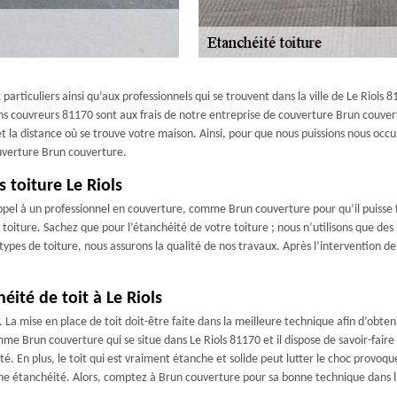
articuliers ainsi qu’aux professionnels qui se trouvent dans la ville de Le Riols 8
s couvreurs 81170 sont aux frais de notre entreprise de couverture Brun couvertu
 et la distance où se trouve votre maison. Ainsi, pour que nous puissions nous occ
ouverture Brun couverture.
 toiture Le Riols
s appel à un professionnel en couverture, comme Brun couverture pour qu’il puisse fa
toiture. Sachez que pour l’étanchéité de votre toiture ; nous n’utilisons que des
ypes de toiture, nous assurons la qualité de nos travaux. Après l’intervention de
ité de toit à Le Riols
 La mise en place de toit doit-être faite dans la meilleure technique afin d’obteni
omme Brun couverture qui se situe dans Le Riols 81170 et il dispose de savoir-fai
En plus, le toit qui est vraiment étanche et solide peut lutter le choc provoqué
ne étanchéité. Alors, comptez à Brun couverture pour sa bonne technique dans l’i