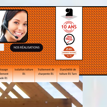
NOS RÉALISATIONS
toyage
Isolation toiture
Traitement de
Etanchéité de
alement
81
charpente 81
toiture 81 Tarn
ade 81