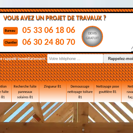
VOUS AVEZ UN PROJET DE TRAVAUX ?
05 33 06 18 06
Bureau
DEVIS
GRATUIT
06 30 24 80 70
Chantier
re rappelé immédiatement:
ntion
Recherche fuite
Zingueur 81
Demoussage
Nettoyage pose
Net
 fuite
panneaux
nettoyage toiture
gouttière 81
rav
e 81
solaires 81
81
faç