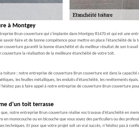
ture à Montgey
ntreprise Brun couverture qui s’implante dans Montgey 81470 et qui est une entre
e savoir-faire et de bonne compétence pour mettre en place l’étanchéité de la toi
run couverture garantit la bonne étanchéité et du meilleur résultat de son travai
un couverture la réalisation de la meilleure étanchéité de votre toit.
 toiture ; notre entreprise de couverture Brun couverture est dans la capacité de
ues, les feuilles métalliques, les enduits d’étanchéité, les revêtements épais. D’
’hésitez pas à faire appel à notre entreprise de couverture Brun couverture pour 
me d’un toit terrasse
 que, notre entreprise Brun couverture réalise vos travaux d’étanchéité en mem
s en monocouche ou en bicouche que vous soyez des particuliers ou des professio
rses techniques. Et pour que votre projet soit un vrai succès, n’hésitez pas à con