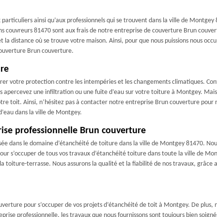
articuliers ainsi qu’aux professionnels qui se trouvent dans la ville de Montgey 
s couvreurs 81470 sont aux frais de notre entreprise de couverture Brun couvertu
 et la distance où se trouve votre maison. Ainsi, pour que nous puissions nous occ
couverture Brun couverture.
ure
assurer votre protection contre les intempéries et les changements climatiques. 
s apercevez une infiltration ou une fuite d’eau sur votre toiture à Montgey. Mais
tre toit. Ainsi, n’hésitez pas à contacter notre entreprise Brun couverture pour 
 d’eau dans la ville de Montgey.
prise professionnelle Brun couverture
sée dans le domaine d’étanchéité de toiture dans la ville de Montgey 81470. Nou
ur s’occuper de tous vos travaux d’étanchéité toiture dans toute la ville de Mont
 la toiture-terrasse. Nous assurons la qualité et la fiabilité de nos travaux, grâc
verture pour s’occuper de vos projets d’étanchéité de toit à Montgey. De plus, 
prise professionnelle, les travaux que nous fournissons sont toujours bien soigné