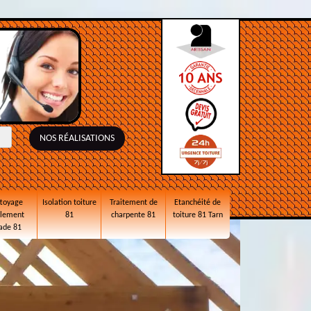
NOS RÉALISATIONS
toyage
Isolation toiture
Traitement de
Etanchéité de
alement
81
charpente 81
toiture 81 Tarn
ade 81