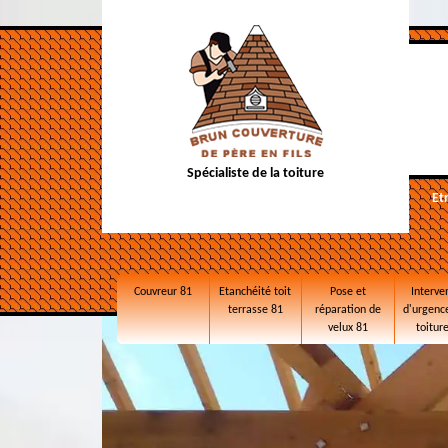
Spécialiste de la toiture
Et
Couvreur 81
Etanchéité toit
Pose et
Interve
terrasse 81
réparation de
d'urgence
velux 81
toitur