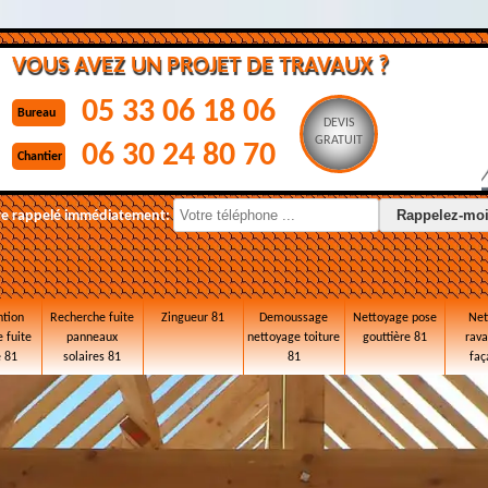
VOUS AVEZ UN PROJET DE TRAVAUX ?
05 33 06 18 06
Bureau
DEVIS
GRATUIT
06 30 24 80 70
Chantier
re rappelé immédiatement:
ntion
Recherche fuite
Zingueur 81
Demoussage
Nettoyage pose
Net
 fuite
panneaux
nettoyage toiture
gouttière 81
rav
e 81
solaires 81
81
faç