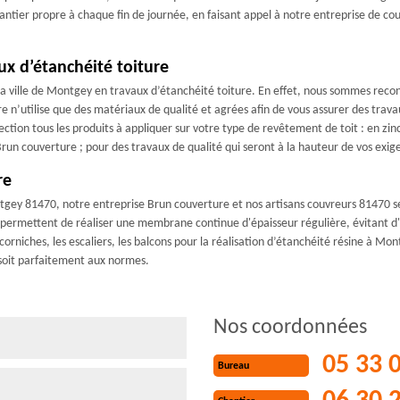
hantier propre à chaque fin de journée, en faisant appel à notre entreprise de
ux d’étanchéité toiture
la ville de Montgey en travaux d’étanchéité toiture. En effet, nous sommes re
 n’utilise que des matériaux de qualité et agrées afin de vous assurer des trav
tion tous les produits à appliquer sur votre type de revêtement de toit : en zinc, 
run couverture ; pour des travaux de qualité qui seront à la hauteur de vos exig
re
ntgey 81470, notre entreprise Brun couverture et nos artisans couvreurs 81470 se
nes permettent de réaliser une membrane continue d'épaisseur régulière, évitant d
corniches, les escaliers, les balcons pour la réalisation d’étanchéité résine à Mo
 soit parfaitement aux normes.
Nos coordonnées
05 33 
Bureau