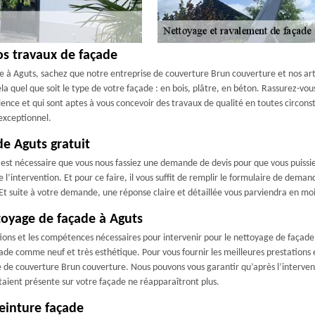
s travaux de façade
à Aguts, sachez que notre entreprise de couverture Brun couverture et nos artis
a quel que soit le type de votre façade : en bois, plâtre, en béton. Rassurez-vou
ience et qui sont aptes à vous concevoir des travaux de qualité en toutes circons
exceptionnel.
e Aguts gratuit
 est nécessaire que vous nous fassiez une demande de devis pour que vous puissie
de l’intervention. Et pour ce faire, il vous suffit de remplir le formulaire de dem
 Et suite à votre demande, une réponse claire et détaillée vous parviendra en mo
toyage de façade à Aguts
ions et les compétences nécessaires pour intervenir pour le nettoyage de façade
ade comme neuf et très esthétique. Pour vous fournir les meilleures prestations e
se de couverture Brun couverture. Nous pouvons vous garantir qu’après l’interven
taient présente sur votre façade ne réapparaîtront plus.
einture façade