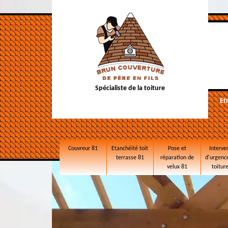
Spécialiste de la toiture
Et
Couvreur 81
Etanchéité toit
Pose et
Interve
terrasse 81
réparation de
d'urgence
velux 81
toitur