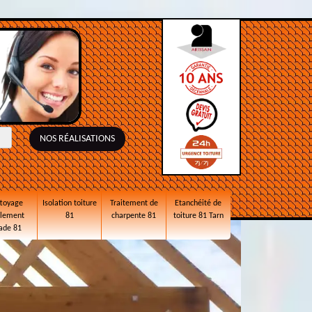
NOS RÉALISATIONS
toyage
Isolation toiture
Traitement de
Etanchéité de
alement
81
charpente 81
toiture 81 Tarn
ade 81