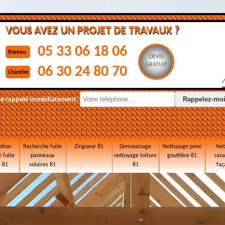
VOUS AVEZ UN PROJET DE TRAVAUX ?
05 33 06 18 06
Bureau
DEVIS
GRATUIT
06 30 24 80 70
Chantier
re rappelé immédiatement:
ntion
Recherche fuite
Zingueur 81
Demoussage
Nettoyage pose
Net
 fuite
panneaux
nettoyage toiture
gouttière 81
rav
e 81
solaires 81
81
faç