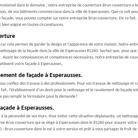
fessionnel dans le domaine ; notre entreprise de couverture Brun couverture a le
son, de vos bâtiments commerciaux dans la ville de Esperausses. Que ce soit po
 façade, vous pouvez compter sur notre entreprise Brun couverture. De ce fait, n
t bien soigné en toutes circonstances.
erture
 car cela permet de garder le design et l’apparence de votre maison. Notre ent
nettoyage de la façade dans la ville de Esperausses 81260. Sachez que, pour que 
. Ayant les connaissances et compétences nécessaires, notre entreprise de couv
nvahissent votre façade à Esperausses.
alement de façade à Esperausses.
vous confiez des travaux à des professionnels. Pour vos travaux de nettoyage et
n fait, l’établissement d’un devis pour le nettoyage et le ravalement de façade es
ne pas remplir le formulaire pour la demande?
façade à Esperausses.
 la pérennité de vos murs. Pour éviter cette situation déplaisante, un nettoyage d
mme Brun couverture qui se siège à Esperausses dans le 81260 pour assurer votre 
; Brun couverture dans le est à votre service et prêt à vous partager le fruit d