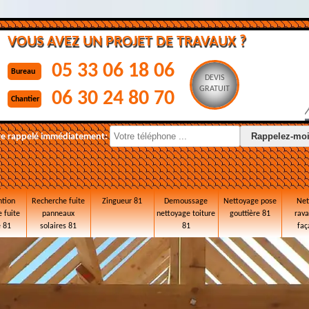
VOUS AVEZ UN PROJET DE TRAVAUX ?
05 33 06 18 06
Bureau
DEVIS
GRATUIT
06 30 24 80 70
Chantier
re rappelé immédiatement:
ntion
Recherche fuite
Zingueur 81
Demoussage
Nettoyage pose
Net
 fuite
panneaux
nettoyage toiture
gouttière 81
rav
e 81
solaires 81
81
faç