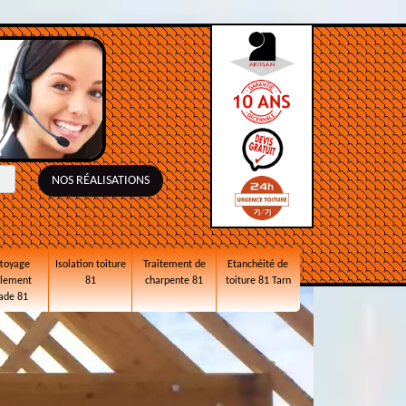
NOS RÉALISATIONS
toyage
Isolation toiture
Traitement de
Etanchéité de
alement
81
charpente 81
toiture 81 Tarn
ade 81