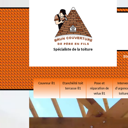
Spécialiste de la toiture
Et
Couvreur 81
Etanchéité toit
Pose et
Interve
terrasse 81
réparation de
d'urgence
velux 81
toitur