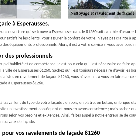
açade à Esperausses.
un couverture qui se trouve à Esperausses dans le 81260 soit capable d’assurer 
pour satisfaire les clients. Pour assurer le confort de votre, n’ayez pas crainte 
se des équipements professionnels. Alors, il est à votre service si vous avez beso
ar des professionnels
oup d’habileté et de compétence ; c’est pour cela qu’il est nécessaire de faire
 la ville de Esperausses 81260. Sachez qu’il est toujours nécessaire d’avoir les 
cialistes en ravalement de façade 81260, vous n’avez pas à vous en faire car ce
açade à Esperausses 81260.
 travailler ; du type de votre façade : en bois, en plâtre, en béton, en brique etc
essite un investissement conséquent et nous en avons conscience ; mais sachez q
ns selon vos besoins et exigences. Ainsi, faites appel à notre entreprise de cou
en travaux de façade.
on pour vos ravalements de façade 81260