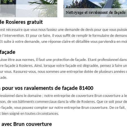
e Rosieres gratuit
 est nécessaire que vous nous fassiez une demande de devis pour que vous puissie
de l’intervention. Et pour ce faire, il vous suffit de remplir le formulaire de dem
 Et suite à votre demande, une réponse claire et détaillée vous parviendra en mo
 façade
isse être aux normes, il faut une protection de façade. Etant professionnel dans
tre façade à Rosieres. Ainsi, lorsque votre façade est dégradée, pensez à faire u
 pour vous. Rassurez-vous, nous sommes une entreprise dotée de plusieurs années 
çade.
on pour vos ravalements de façade 81400
fessionnel dans le domaine ; notre entreprise de couverture Brun couverture a le
son, de vos bâtiments commerciaux dans la ville de Rosieres. Que ce soit pour 
 façade, vous pouvez compter sur notre entreprise Brun couverture. De ce fait, n
t bien soigné en toutes circonstances.
r avec Brun couverture