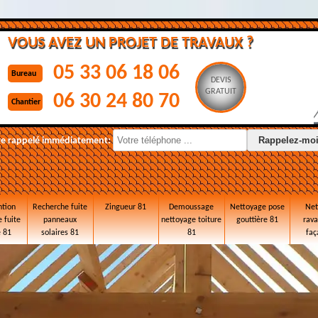
VOUS AVEZ UN PROJET DE TRAVAUX ?
05 33 06 18 06
Bureau
DEVIS
GRATUIT
06 30 24 80 70
Chantier
re rappelé immédiatement:
ntion
Recherche fuite
Zingueur 81
Demoussage
Nettoyage pose
Net
 fuite
panneaux
nettoyage toiture
gouttière 81
rav
e 81
solaires 81
81
faç