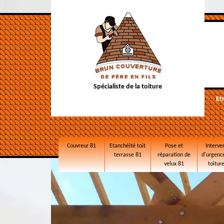
Spécialiste de la toiture
Et
Couvreur 81
Etanchéité toit
Pose et
Interve
terrasse 81
réparation de
d'urgence
velux 81
toitur