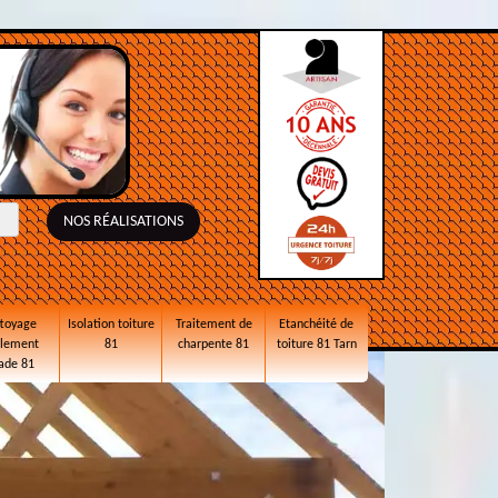
NOS RÉALISATIONS
toyage
Isolation toiture
Traitement de
Etanchéité de
alement
81
charpente 81
toiture 81 Tarn
ade 81