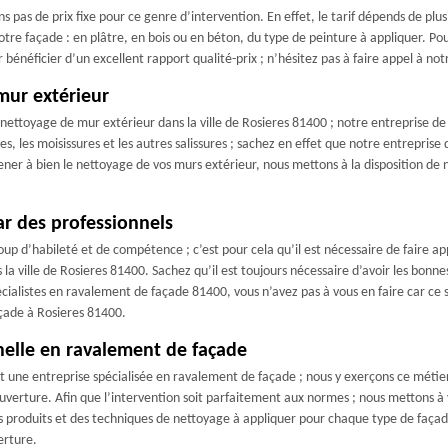
 pas de prix fixe pour ce genre d’intervention. En effet, le tarif dépends de plu
votre façade : en plâtre, en bois ou en béton, du type de peinture à appliquer. Pou
r bénéficier d’un excellent rapport qualité-prix ; n’hésitez pas à faire appel à n
mur extérieur
n nettoyage de mur extérieur dans la ville de Rosieres 81400 ; notre entreprise d
es, les moisissures et les autres salissures ; sachez en effet que notre entrepris
ner à bien le nettoyage de vos murs extérieur, nous mettons à la disposition d
ar des professionnels
oup d’habileté et de compétence ; c’est pour cela qu’il est nécessaire de faire
 la ville de Rosieres 81400. Sachez qu’il est toujours nécessaire d’avoir les bon
cialistes en ravalement de façade 81400, vous n’avez pas à vous en faire car ce
açade à Rosieres 81400.
nelle en ravalement de façade
st une entreprise spécialisée en ravalement de façade ; nous y exerçons ce métier
verture. Afin que l’intervention soit parfaitement aux normes ; nous mettons à 
 produits et des techniques de nettoyage à appliquer pour chaque type de façade.
erture.