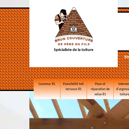
Spécialiste de la toiture
Et
Couvreur 81
Etanchéité toit
Pose et
Interve
terrasse 81
réparation de
d'urgence
velux 81
toitur