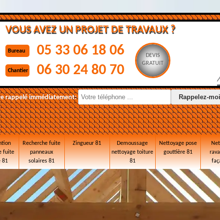
VOUS AVEZ UN PROJET DE TRAVAUX ?
05 33 06 18 06
Bureau
DEVIS
GRATUIT
06 30 24 80 70
Chantier
re rappelé immédiatement:
ntion
Recherche fuite
Zingueur 81
Demoussage
Nettoyage pose
Net
 fuite
panneaux
nettoyage toiture
gouttière 81
rav
e 81
solaires 81
81
faç