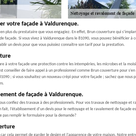
yer votre façade à Valdurenque.
e en plus du prestataire que vous engagiez. En effet, Brun couverture qui s’impl
e façade. Si vous vivez à Valdurenque dans le 81090, vous pouvez bénéficier à cet
blir un devis pour que vous puissiez connaître son tarif pour la prestation.
rture
e à votre façade une protection contre les intempéries, les microbes et la moisis
est conseiller de faire appel à un professionnel comme Brun couverture pour s’en o
090 ; si vous souhaitez un nouveau crépi pour votre façade ; sachez que nous pou
es.
alement de façade à Valdurenque.
vous confiez des travaux à des professionnels. Pour vos travaux de nettoyage et
n fait, l’établissement d’un devis pour le nettoyage et le ravalement de façade e
ne pas remplir le formulaire pour la demande?
erture
 car cela permet de garder le design et l’apparence de votre maison. Notre ent