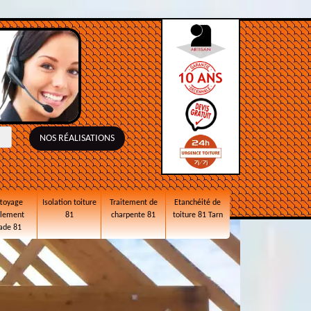
NOS RÉALISATIONS
toyage
Isolation toiture
Traitement de
Etanchéité de
alement
81
charpente 81
toiture 81 Tarn
ade 81