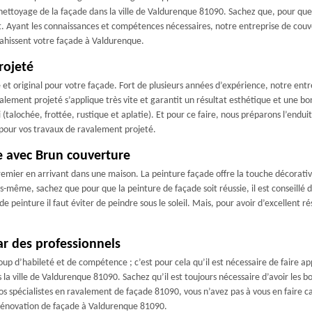
nettoyage de la façade dans la ville de Valdurenque 81090. Sachez que, pour que
. Ayant les connaissances et compétences nécessaires, notre entreprise de couv
nvahissent votre façade à Valdurenque.
rojeté
et original pour votre façade. Fort de plusieurs années d’expérience, notre ent
alement projeté s’applique très vite et garantit un résultat esthétique et une b
i (talochée, frottée, rustique et aplatie). Et pour ce faire, nous préparons l’en
 pour vos travaux de ravalement projeté.
e avec Brun couverture
emier en arrivant dans une maison. La peinture façade offre la touche décorativ
-même, sachez que pour que la peinture de façade soit réussie, il est conseillé d
 peinture il faut éviter de peindre sous le soleil. Mais, pour avoir d’excellent r
ar des professionnels
oup d’habileté et de compétence ; c’est pour cela qu’il est nécessaire de faire
 la ville de Valdurenque 81090. Sachez qu’il est toujours nécessaire d’avoir les 
s spécialistes en ravalement de façade 81090, vous n’avez pas à vous en faire ca
 rénovation de façade à Valdurenque 81090.