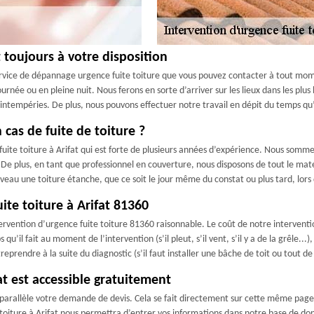
 toujours à votre disposition
ervice de dépannage urgence fuite toiture que vous pouvez contacter à tout mome
urnée ou en pleine nuit. Nous ferons en sorte d’arriver sur les lieux dans les plus 
 intempéries. De plus, nous pouvons effectuer notre travail en dépit du temps qu’
cas de fuite de toiture ?
fuite toiture à Arifat qui est forte de plusieurs années d’expérience. Nous somm
e plus, en tant que professionnel en couverture, nous disposons de tout le maté
au une toiture étanche, que ce soit le jour même du constat ou plus tard, lors d
ite toiture à Arifat 81360
tervention d’urgence fuite toiture 81360 raisonnable. Le coût de notre intervent
’il fait au moment de l’intervention (s’il pleut, s’il vent, s’il y a de la grêle...),
eprendre à la suite du diagnostic (s’il faut installer une bâche de toit ou tout de 
at est accessible gratuitement
parallèle votre demande de devis. Cela se fait directement sur cette même page,
oiture à Arifat nous permettra d’entrer vos informations dans notre base de donn