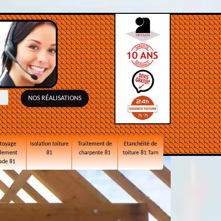
NOS RÉALISATIONS
toyage
Isolation toiture
Traitement de
Etanchéité de
alement
81
charpente 81
toiture 81 Tarn
ade 81