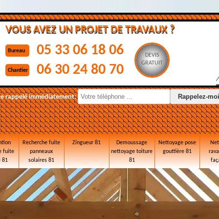
VOUS AVEZ UN PROJET DE TRAVAUX ?
05 33 06 18 06
Bureau
DEVIS
GRATUIT
06 30 24 80 70
Chantier
re rappelé immédiatement:
ntion
Recherche fuite
Zingueur 81
Demoussage
Nettoyage pose
Net
 fuite
panneaux
nettoyage toiture
gouttière 81
rav
e 81
solaires 81
81
faç