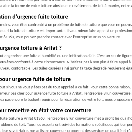
alable la forme de votre toiture ainsi que le revêtement de toit à manier, entre 
tion d’urgence fuite toiture
moins, vous êtes confronté à un problème de fuite de toiture que vous ne pouvez 
out si la fuite de toiture est importante. Il vaut mieux faire appel à un professi
ifat 81360, vous pouvez prendre contact avec l’entreprise Brun couverture.
’urgence toiture à Arifat ?
t engendrer une fuite d’humidité ou une infiltration d’air. C’est un cas de figur
vous êtes confronté à cette circonstance. N’hésitez pas à non plus à faire appel à
nouveau confortable. Les tuiles cassées ainsi qu’un faitage dégradé requièrent ég
our urgence fuite de toiture
tout si vous ne vous y êtes pas du tout apprêté à ce fait. Pour cette bonne raison,
uvreur pas cher pour urgence fuite toiture à Arifat, l’entreprise Brun couverture 
z pas encore le budget requis pour la réparation de votre toit, nous proposons
r remettre en état votre couverture
uite toiture à Arifat 81360, l’entreprise Brun couverture met à profit les qualif
blème de toit. Tous nos experts ont suivi des formations spécifiques qui leur pe
eur savoir-faire, nos artisans couvreurs proposent des services de qualité et réa