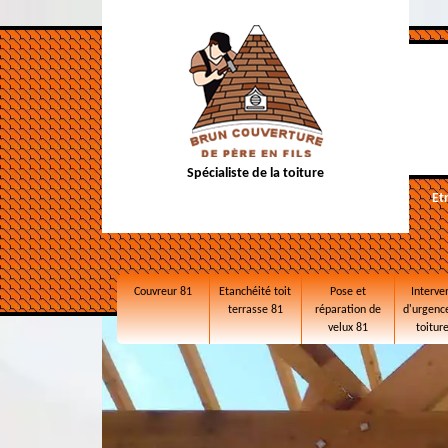
Spécialiste de la toiture
Et
Couvreur 81
Etanchéité toit
Pose et
Interve
terrasse 81
réparation de
d'urgence
velux 81
toitur