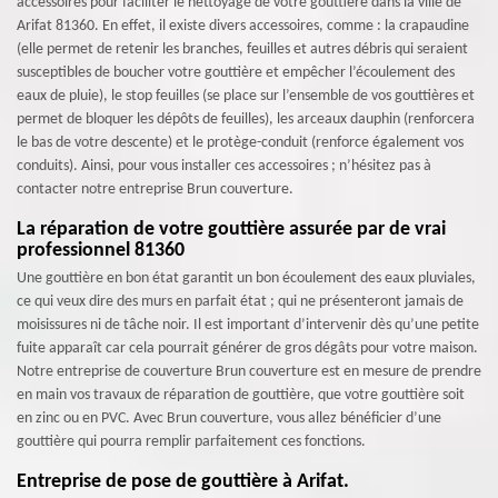
accessoires pour faciliter le nettoyage de votre gouttière dans la ville de
Arifat 81360. En effet, il existe divers accessoires, comme : la crapaudine
(elle permet de retenir les branches, feuilles et autres débris qui seraient
susceptibles de boucher votre gouttière et empêcher l’écoulement des
eaux de pluie), le stop feuilles (se place sur l’ensemble de vos gouttières et
permet de bloquer les dépôts de feuilles), les arceaux dauphin (renforcera
le bas de votre descente) et le protège-conduit (renforce également vos
conduits). Ainsi, pour vous installer ces accessoires ; n’hésitez pas à
contacter notre entreprise Brun couverture.
La réparation de votre gouttière assurée par de vrai
professionnel 81360
Une gouttière en bon état garantit un bon écoulement des eaux pluviales,
ce qui veux dire des murs en parfait état ; qui ne présenteront jamais de
moisissures ni de tâche noir. Il est important d’intervenir dès qu’une petite
fuite apparaît car cela pourrait générer de gros dégâts pour votre maison.
Notre entreprise de couverture Brun couverture est en mesure de prendre
en main vos travaux de réparation de gouttière, que votre gouttière soit
en zinc ou en PVC. Avec Brun couverture, vous allez bénéficier d’une
gouttière qui pourra remplir parfaitement ces fonctions.
Entreprise de pose de gouttière à Arifat.