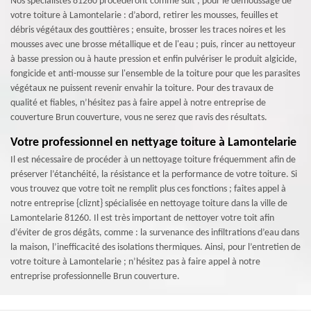
Nos spécialistes 81260 procèderont comme suit ; pour le démoussage de
votre toiture à Lamontelarie : d’abord, retirer les mousses, feuilles et
débris végétaux des gouttières ; ensuite, brosser les traces noires et les
mousses avec une brosse métallique et de l'eau ; puis, rincer au nettoyeur
à basse pression ou à haute pression et enfin pulvériser le produit algicide,
fongicide et anti-mousse sur l'ensemble de la toiture pour que les parasites
végétaux ne puissent revenir envahir la toiture. Pour des travaux de
qualité et fiables, n’hésitez pas à faire appel à notre entreprise de
couverture Brun couverture, vous ne serez que ravis des résultats.
Votre professionnel en nettyage toiture à Lamontelarie
Il est nécessaire de procéder à un nettoyage toiture fréquemment afin de
préserver l’étanchéité, la résistance et la performance de votre toiture. Si
vous trouvez que votre toit ne remplit plus ces fonctions ; faites appel à
notre entreprise {cliznt} spécialisée en nettoyage toiture dans la ville de
Lamontelarie 81260. Il est très important de nettoyer votre toit afin
d’éviter de gros dégâts, comme : la survenance des infiltrations d’eau dans
la maison, l’inefficacité des isolations thermiques. Ainsi, pour l’entretien de
votre toiture à Lamontelarie ; n’hésitez pas à faire appel à notre
entreprise professionnelle Brun couverture.