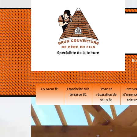
Spécialiste de la toiture
Et
Couvreur 81
Etanchéité toit
Pose et
Interve
terrasse 81
réparation de
d'urgence
velux 81
toitur