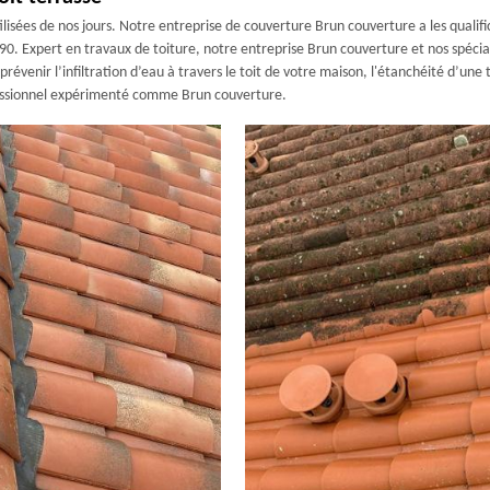
lisées de nos jours. Notre entreprise de couverture Brun couverture a les qualifi
. Expert en travaux de toiture, notre entreprise Brun couverture et nos spéciali
révenir l’infiltration d’eau à travers le toit de votre maison, l'étanchéité d’une
rofessionnel expérimenté comme Brun couverture.