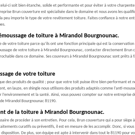
 celui-ci soit bien étanche, solide et performante et pour éviter à votre charpent
treprise Brun couverture est spécialisée dans le domaine et nous avons les qualif
la peu importe le type de votre revêtement toiture. Faites confiance à notre en
ues.
démoussage de toiture à Mirandol Bourgnounac.
de votre toiture parce qu’ils ont une fonction principale qui est la conservation d
oussage de votre toiture à Mirandol Bourgnounac, contacter directement Brun c
rochable dans ce domaine. Ses couvreurs à Mirandol Bourgnounac sont prêts à fai
ssage de votre toiture
ue des produits de qualité ; pour que votre toit puisse être bien performant et n
ment, en lauze, en shingle nous utilisons des produits adaptés comme l’anti-mousse
ur l’environnement et la santé. Ainsi, vous pouvez compter sur notre entreprise 
le de Mirandol Bourgnounac 81190.
ent de la toiture à Mirandol Bourgnounac.
cessaire de procéder à son entretien. Pour cela, Brun couverture qui a pour sièg
raitements curatifs ou préventifs, il est en mesure de les accomplir. Donc, si vo
 disposition. De plus, son équipe est apte à intervenir dans tout le 81190 pour vou