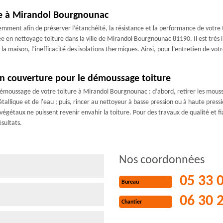
re à Mirandol Bourgnounac
mment afin de préserver l’étanchéité, la résistance et la performance de votre to
isée en nettoyage toiture dans la ville de Mirandol Bourgnounac 81190. Il est très 
la maison, l’inefficacité des isolations thermiques. Ainsi, pour l’entretien de vo
un couverture pour le démoussage toiture
moussage de votre toiture à Mirandol Bourgnounac : d’abord, retirer les mousses
allique et de l'eau ; puis, rincer au nettoyeur à basse pression ou à haute pression
végétaux ne puissent revenir envahir la toiture. Pour des travaux de qualité et fi
sultats.
Nos coordonnées
05 33 
Bureau
06 30 
Chantier