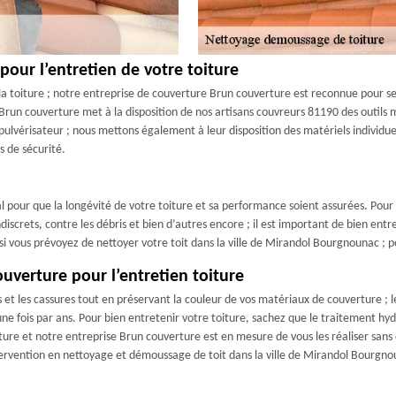
pour l’entretien de votre toiture
a toiture ; notre entreprise de couverture Brun couverture est reconnue pour ses 
Brun couverture met à la disposition de nos artisans couvreurs 81190 des outils 
pulvérisateur ; nous mettons également à leur disposition des matériels individue
s de sécurité.
déal pour que la longévité de votre toiture et sa performance soient assurées. Pour
iscrets, contre les débris et bien d’autres encore ; il est important de bien entret
si vous prévoyez de nettoyer votre toit dans la ville de Mirandol Bourgnounac ; 
uverture pour l’entretien toiture
es et les cassures tout en préservant la couleur de vos matériaux de couverture ; 
 une fois par ans. Pour bien entretenir votre toiture, sachez que le traitement hydr
ure et notre entreprise Brun couverture est en mesure de vous les réaliser sans
ervention en nettoyage et démoussage de toit dans la ville de Mirandol Bourgno