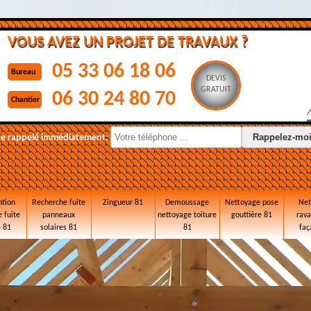
VOUS AVEZ UN PROJET DE TRAVAUX ?
05 33 06 18 06
Bureau
DEVIS
GRATUIT
06 30 24 80 70
Chantier
re rappelé immédiatement:
ntion
Recherche fuite
Zingueur 81
Demoussage
Nettoyage pose
Net
 fuite
panneaux
nettoyage toiture
gouttière 81
rav
e 81
solaires 81
81
faç