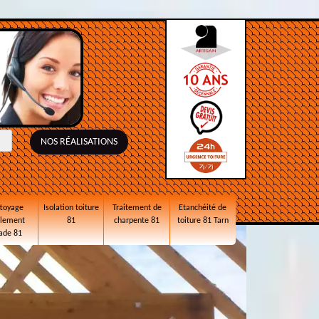
NOS RÉALISATIONS
toyage
Isolation toiture
Traitement de
Etanchéité de
alement
81
charpente 81
toiture 81 Tarn
ade 81