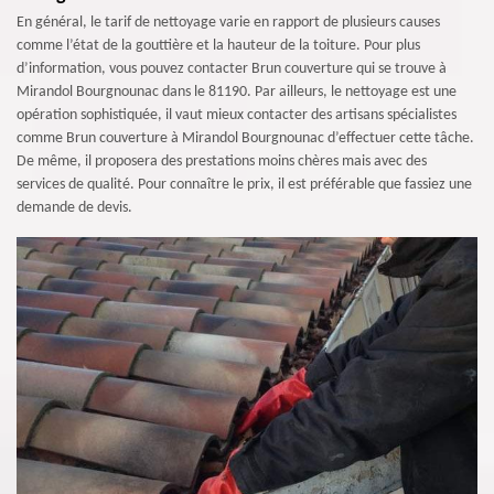
En général, le tarif de nettoyage varie en rapport de plusieurs causes
comme l’état de la gouttière et la hauteur de la toiture. Pour plus
d’information, vous pouvez contacter Brun couverture qui se trouve à
Mirandol Bourgnounac dans le 81190. Par ailleurs, le nettoyage est une
opération sophistiquée, il vaut mieux contacter des artisans spécialistes
comme Brun couverture à Mirandol Bourgnounac d’effectuer cette tâche.
De même, il proposera des prestations moins chères mais avec des
services de qualité. Pour connaître le prix, il est préférable que fassiez une
demande de devis.