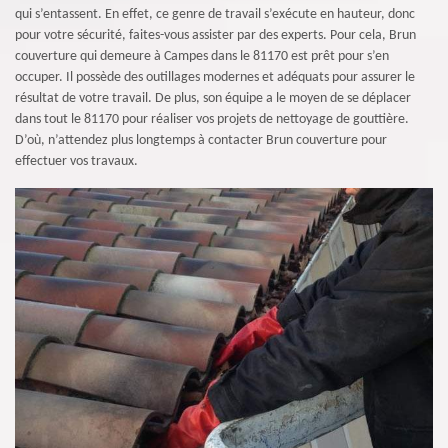
qui s’entassent. En effet, ce genre de travail s’exécute en hauteur, donc
pour votre sécurité, faites-vous assister par des experts. Pour cela, Brun
couverture qui demeure à Campes dans le 81170 est prêt pour s’en
occuper. Il possède des outillages modernes et adéquats pour assurer le
résultat de votre travail. De plus, son équipe a le moyen de se déplacer
dans tout le 81170 pour réaliser vos projets de nettoyage de gouttière.
D’où, n’attendez plus longtemps à contacter Brun couverture pour
effectuer vos travaux.