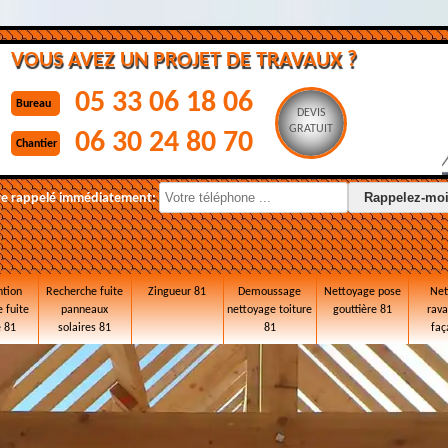
VOUS AVEZ UN PROJET DE TRAVAUX ?
05 33 06 18 06
Bureau
DEVIS
GRATUIT
06 30 24 80 70
Chantier
re rappelé immédiatement:
ntion
Recherche fuite
Zingueur 81
Demoussage
Nettoyage pose
Net
 fuite
panneaux
nettoyage toiture
gouttière 81
rav
e 81
solaires 81
81
faç