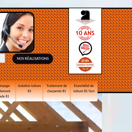
NOS RÉALISATIONS
toyage
Isolation toiture
Traitement de
Etanchéité de
alement
81
charpente 81
toiture 81 Tarn
ade 81