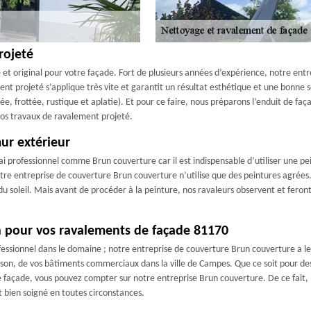
rojeté
et original pour votre façade. Fort de plusieurs années d’expérience, notre ent
nt projeté s’applique très vite et garantit un résultat esthétique et une bonne 
ée, frottée, rustique et aplatie). Et pour ce faire, nous préparons l’enduit de f
vos travaux de ravalement projeté.
ur extérieur
rai professionnel comme Brun couverture car il est indispensable d’utiliser une
re entreprise de couverture Brun couverture n’utilise que des peintures agrées. 
 soleil. Mais avant de procéder à la peinture, nos ravaleurs observent et feront 
on pour vos ravalements de façade 81170
fessionnel dans le domaine ; notre entreprise de couverture Brun couverture a le
son, de vos bâtiments commerciaux dans la ville de Campes. Que ce soit pour d
 façade, vous pouvez compter sur notre entreprise Brun couverture. De ce fait, n
t bien soigné en toutes circonstances.