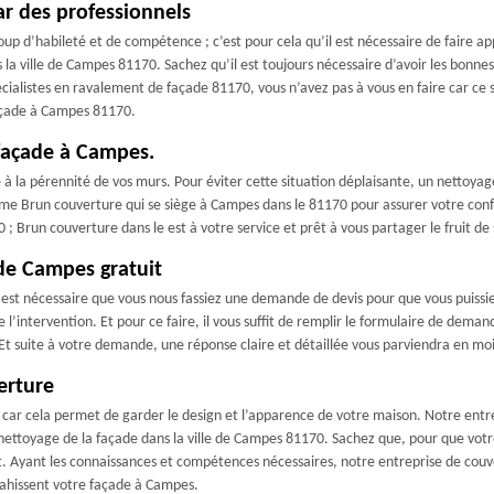
ar des professionnels
oup d’habileté et de compétence ; c’est pour cela qu’il est nécessaire de faire
 la ville de Campes 81170. Sachez qu’il est toujours nécessaire d’avoir les bonn
cialistes en ravalement de façade 81170, vous n’avez pas à vous en faire car ce
façade à Campes 81170.
 façade à Campes.
 la pérennité de vos murs. Pour éviter cette situation déplaisante, un nettoyage d
mme Brun couverture qui se siège à Campes dans le 81170 pour assurer votre confo
; Brun couverture dans le est à votre service et prêt à vous partager le fruit d
de Campes gratuit
 est nécessaire que vous nous fassiez une demande de devis pour que vous puissie
de l’intervention. Et pour ce faire, il vous suffit de remplir le formulaire de dem
 Et suite à votre demande, une réponse claire et détaillée vous parviendra en mo
erture
 car cela permet de garder le design et l’apparence de votre maison. Notre ent
nettoyage de la façade dans la ville de Campes 81170. Sachez que, pour que votr
. Ayant les connaissances et compétences nécessaires, notre entreprise de couv
nvahissent votre façade à Campes.