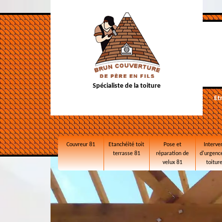
Spécialiste de la toiture
Et
Couvreur 81
Etanchéité toit
Pose et
Interve
terrasse 81
réparation de
d'urgence
velux 81
toitur