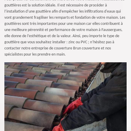
gouttières est la solution idéale. Il est nécessaire de procéder à
l’installation d’une gouttière afin d’empêcher les infiltrations d'eaux qui
vont grandement fragiliser les remparts et fondation de votre maison. Les
gouttières sont très importantes pour une maison car elles contribuent à
une meilleure pérennité et performance de votre maison à Faussergues,
elle donne de l’esthétique et de la valeur. Ainsi, peu importe le type de
gouttière que vous souhaitez installer : zinc ou PVC ; n’hésitez pas à
contacter notre entreprise de couverture Brun couverture et nos
spécialistes pour les prendre en main.