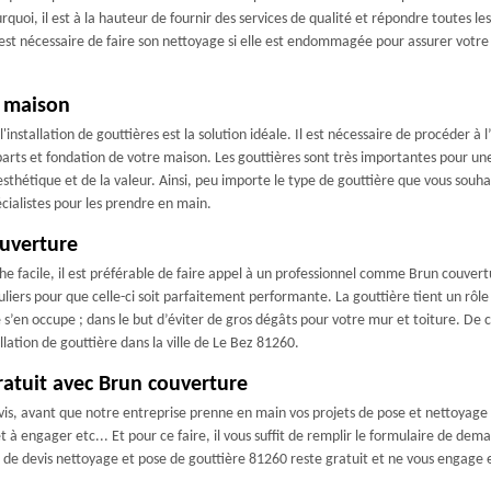
quoi, il est à la hauteur de fournir des services de qualité et répondre toutes 
l est nécessaire de faire son nettoyage si elle est endommagée pour assurer votre
e maison
nstallation de gouttières est la solution idéale. Il est nécessaire de procéder à l
mparts et fondation de votre maison. Les gouttières sont très importantes pour u
thétique et de la valeur. Ainsi, peu importe le type de gouttière que vous souhait
cialistes pour les prendre en main.
ouverture
e facile, il est préférable de faire appel à un professionnel comme Brun couvertur
liers pour que celle-ci soit parfaitement performante. La gouttière tient un rôle
en occupe ; dans le but d’éviter de gros dégâts pour votre mur et toiture. De ce
llation de gouttière dans la ville de Le Bez 81260.
ratuit avec Brun couverture
is, avant que notre entreprise prenne en main vos projets de pose et nettoyage g
t à engager etc... Et pour ce faire, il vous suffit de remplir le formulaire de de
 de devis nettoyage et pose de gouttière 81260 reste gratuit et ne vous engage e