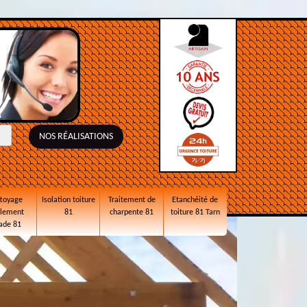
NOS RÉALISATIONS
toyage
Isolation toiture
Traitement de
Etanchéité de
alement
81
charpente 81
toiture 81 Tarn
ade 81