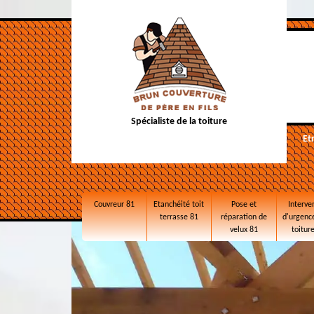
Spécialiste de la toiture
Et
Couvreur 81
Etanchéité toit
Pose et
Interve
terrasse 81
réparation de
d'urgence
velux 81
toitur