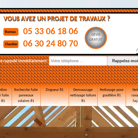
VOUS AVEZ UN PROJET DE TRAVAUX ?
05 33 06 18 06
Bureau
DEVIS
GRATUIT
06 30 24 80 70
Chantier
re rappelé immédiatement:
ntion
Recherche fuite
Zingueur 81
Demoussage
Nettoyage pose
Net
 fuite
panneaux
nettoyage toiture
gouttière 81
rav
e 81
solaires 81
81
faç