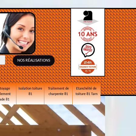
NOS RÉALISATIONS
toyage
Isolation toiture
Traitement de
Etanchéité de
alement
81
charpente 81
toiture 81 Tarn
ade 81