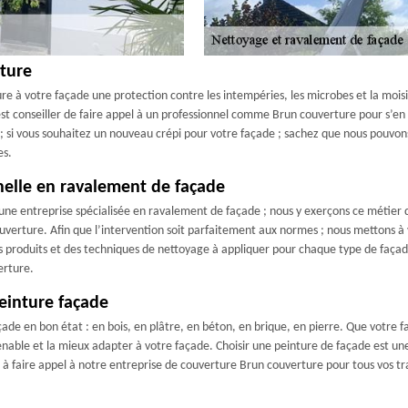
rture
e à votre façade une protection contre les intempéries, les microbes et la moisis
est conseiller de faire appel à un professionnel comme Brun couverture pour s’en o
si vous souhaitez un nouveau crépi pour votre façade ; sachez que nous pouvons 
es.
nelle en ravalement de façade
 une entreprise spécialisée en ravalement de façade ; nous y exerçons ce métier d
verture. Afin que l’intervention soit parfaitement aux normes ; nous mettons à 
 produits et des techniques de nettoyage à appliquer pour chaque type de façade.
erture.
einture façade
çade en bon état : en bois, en plâtre, en béton, en brique, en pierre. Que votre f
venable et la mieux adapter à votre façade. Choisir une peinture de façade est u
s à faire appel à notre entreprise de couverture Brun couverture pour tous vos tr