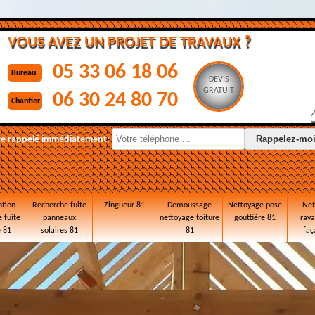
VOUS AVEZ UN PROJET DE TRAVAUX ?
05 33 06 18 06
Bureau
DEVIS
GRATUIT
06 30 24 80 70
Chantier
re rappelé immédiatement:
ntion
Recherche fuite
Zingueur 81
Demoussage
Nettoyage pose
Net
 fuite
panneaux
nettoyage toiture
gouttière 81
rav
e 81
solaires 81
81
faç