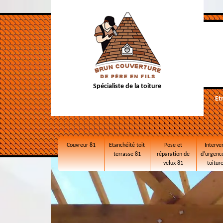
Spécialiste de la toiture
Et
Couvreur 81
Etanchéité toit
Pose et
Interve
terrasse 81
réparation de
d'urgence
velux 81
toitur