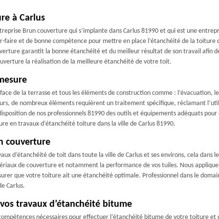
ure à Carlus
treprise Brun couverture qui s’implante dans Carlus 81990 et qui est une entrepr
r-faire et de bonne compétence pour mettre en place l’étanchéité de la toiture qu
uverture garantit la bonne étanchéité et du meilleur résultat de son travail afin 
ouverture la réalisation de la meilleure étanchéité de votre toit.
 mesure
face de la terrasse et tous les éléments de construction comme : l’évacuation, les
eurs, de nombreux éléments requièrent un traitement spécifique, réclamant l’uti
disposition de nos professionnels 81990 des outils et équipements adéquats pour c
e en travaux d’étanchéité toiture dans la ville de Carlus 81990.
un couverture
ux d’étanchéité de toit dans toute la ville de Carlus et ses environs, cela dans le
atériaux de couverture et notamment la performance de vos tuiles. Nous appliqu
assurer que votre toiture ait une étanchéité optimale. Professionnel dans le doma
de Carlus.
 vos travaux d’étanchéité bitume
compétences nécessaires pour effectuer l’étanchéité bitume de votre toiture et c