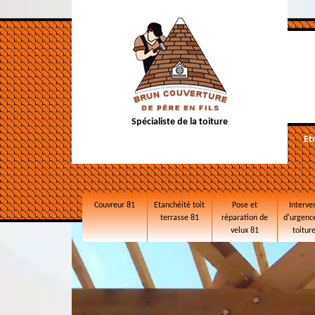
Spécialiste de la toiture
Et
Couvreur 81
Etanchéité toit
Pose et
Interve
terrasse 81
réparation de
d'urgence
velux 81
toitur