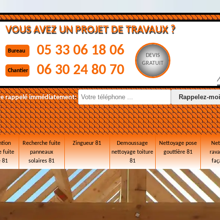
VOUS AVEZ UN PROJET DE TRAVAUX ?
05 33 06 18 06
Bureau
DEVIS
GRATUIT
06 30 24 80 70
Chantier
re rappelé immédiatement:
ntion
Recherche fuite
Zingueur 81
Demoussage
Nettoyage pose
Net
 fuite
panneaux
nettoyage toiture
gouttière 81
rav
e 81
solaires 81
81
faç