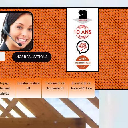
NOS RÉALISATIONS
toyage
Isolation toiture
Traitement de
Etanchéité de
alement
81
charpente 81
toiture 81 Tarn
ade 81