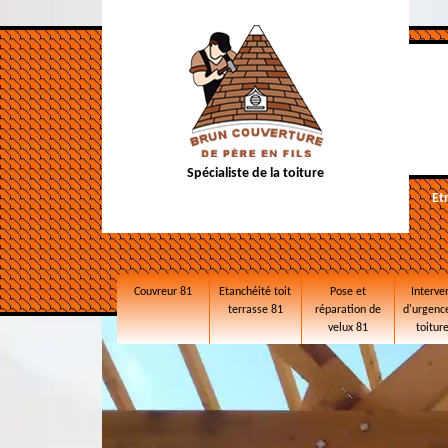
Spécialiste de la toiture
Et
Couvreur 81
Etanchéité toit
Pose et
Interve
terrasse 81
réparation de
d'urgence
velux 81
toitur