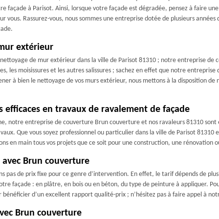
tre façade à Parisot. Ainsi, lorsque votre façade est dégradée, pensez à faire un
 pour vous. Rassurez-vous, nous sommes une entreprise dotée de plusieurs années 
çade.
mur extérieur
n nettoyage de mur extérieur dans la ville de Parisot 81310 ; notre entreprise de
es, les moisissures et les autres salissures ; sachez en effet que notre entrepris
ner à bien le nettoyage de vos murs extérieur, nous mettons à la disposition d
s efficaces en travaux de ravalement de façade
e, notre entreprise de couverture Brun couverture et nos ravaleurs 81310 sont 
vaux. Que vous soyez professionnel ou particulier dans la ville de Parisot 81310 
ns en main tous vos projets que ce soit pour une construction, une rénovation ou
r avec Brun couverture
 pas de prix fixe pour ce genre d’intervention. En effet, le tarif dépends de plu
votre façade : en plâtre, en bois ou en béton, du type de peinture à appliquer. Pou
r bénéficier d’un excellent rapport qualité-prix ; n’hésitez pas à faire appel à n
avec Brun couverture