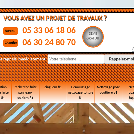
VOUS AVEZ UN PROJET DE TRAVAUX ?
05 33 06 18 06
Bureau
DEVIS
GRATUIT
06 30 24 80 70
Chantier
re rappelé immédiatement:
ntion
Recherche fuite
Zingueur 81
Demoussage
Nettoyage pose
Net
 fuite
panneaux
nettoyage toiture
gouttière 81
rav
e 81
solaires 81
81
faç