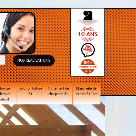
NOS RÉALISATIONS
toyage
Isolation toiture
Traitement de
Etanchéité de
alement
81
charpente 81
toiture 81 Tarn
ade 81