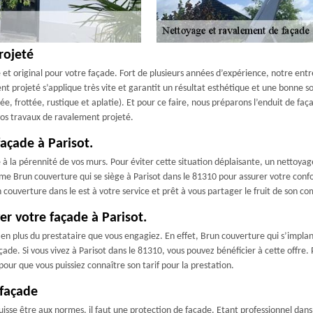
rojeté
et original pour votre façade. Fort de plusieurs années d’expérience, notre ent
nt projeté s’applique très vite et garantit un résultat esthétique et une bonne s
ée, frottée, rustique et aplatie). Et pour ce faire, nous préparons l’enduit de f
vos travaux de ravalement projeté.
açade à Parisot.
 la pérennité de vos murs. Pour éviter cette situation déplaisante, un nettoyage d
me Brun couverture qui se siège à Parisot dans le 81310 pour assurer votre confo
couverture dans le est à votre service et prêt à vous partager le fruit de son c
er votre façade à Parisot.
e en plus du prestataire que vous engagiez. En effet, Brun couverture qui s’impla
de. Si vous vivez à Parisot dans le 81310, vous pouvez bénéficier à cette offre. 
 pour que vous puissiez connaître son tarif pour la prestation.
 façade
isse être aux normes, il faut une protection de façade. Etant professionnel dans