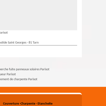
arisot
stide Saint Georges - 81 Tarn
erche fuite panneaux solaires Parisot
ueur Parisot
tement de charpente Parisot
Couverture -Charpente - Etancheite