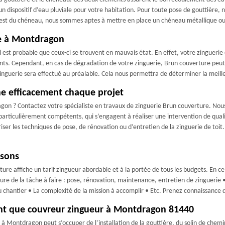
er un dispositif d’eau pluviale pour votre habitation. Pour toute pose de gouttière
 est du chéneau, nous sommes aptes à mettre en place un chéneau métallique ou
ie à Montdragon
il est probable que ceux-ci se trouvent en mauvais état. En effet, votre zingueri
stants. Cependant, en cas de dégradation de votre zinguerie, Brun couverture peut
inguerie sera effectué au préalable. Cela nous permettra de déterminer la meill
e efficacement chaque projet
on ? Contactez votre spécialiste en travaux de zinguerie Brun couverture. Nous 
particulièrement compétents, qui s’engagent à réaliser une intervention de qual
er les techniques de pose, de rénovation ou d’entretien de la zinguerie de toit. Fi
osons
re affiche un tarif zingueur abordable et à la portée de tous les budgets. En 
e de la tâche à faire : pose, rénovation, maintenance, entretien de zinguerie • 
au chantier • La complexité de la mission à accomplir • Etc. Prenez connaissance
ant que couvreur zingueur à Montdragon 81440
à Montdragon peut s’occuper de l’installation de la gouttière, du solin de chemin