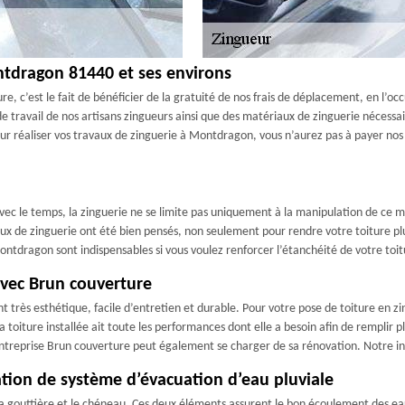
ntdragon 81440 et ses environs
, c’est le fait de bénéficier de la gratuité de nos frais de déplacement, en l’o
de travail de nos artisans zingueurs ainsi que des matériaux de zinguerie nécess
our réaliser vos travaux de zinguerie à Montdragon, vous n’aurez pas à payer nos
s avec le temps, la zinguerie ne se limite pas uniquement à la manipulation de ce m
aux de zinguerie ont été bien pensés, non seulement pour rendre votre toiture p
ntdragon sont indispensables si vous voulez renforcer l’étanchéité de votre toit
avec Brun couverture
nt très esthétique, facile d’entretien et durable. Pour votre pose de toiture en 
 toiture installée ait toute les performances dont elle a besoin afin de remplir 
ntreprise Brun couverture peut également se charger de sa rénovation. Notre inte
lation de système d’évacuation d’eau pluviale
 gouttière et le chéneau. Ces deux éléments assurent le bon écoulement des eaux 