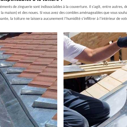
léments de zinguerie sont indissociables à la couverture. Il s’agit, entre autres, 
à la maison) et des noues. Si vous avez des combles aménageables que vous souhait
ante, la toiture ne laissera aucunement l’humidité s’infiltrer à l’intérieur de v