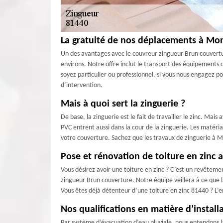
La gratuité de nos déplacements à Mo
Un des avantages avec le couvreur zingueur Brun couverture
environs. Notre offre inclut le transport des équipements 
soyez particulier ou professionnel, si vous nous engagez p
d’intervention.
Mais à quoi sert la zinguerie ?
De base, la zinguerie est le fait de travailler le zinc. Mai
PVC entrent aussi dans la cour de la zinguerie. Les matéri
votre couverture. Sachez que les travaux de zinguerie à Mo
Pose et rénovation de toiture en zinc 
Vous désirez avoir une toiture en zinc ? C’est un revêteme
zingueur Brun couverture. Notre équipe veillera à ce que la
Vous êtes déjà détenteur d’une toiture en zinc 81440 ? L’e
Nos qualifications en matière d’instal
Par système d’évacuation d’eau pluviale, nous entendons la