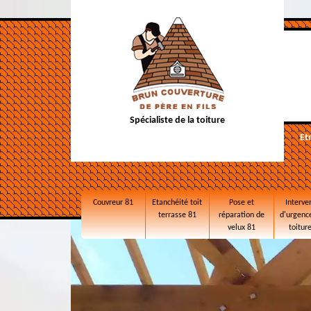
Spécialiste de la toiture
Et
Couvreur 81
Etanchéité toit
Pose et
Interve
terrasse 81
réparation de
d'urgence
velux 81
toitur