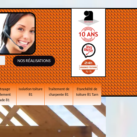
NOS RÉALISATIONS
toyage
Isolation toiture
Traitement de
Etanchéité de
alement
81
charpente 81
toiture 81 Tarn
ade 81