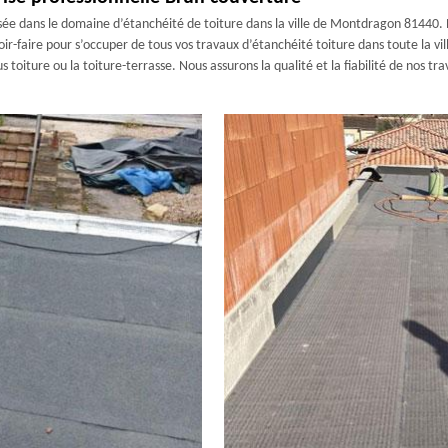
sée dans le domaine d’étanchéité de toiture dans la ville de Montdragon 81440. 
r-faire pour s’occuper de tous vos travaux d’étanchéité toiture dans toute la vil
us toiture ou la toiture-terrasse. Nous assurons la qualité et la fiabilité de nos 