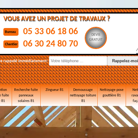
VOUS AVEZ UN PROJET DE TRAVAUX ?
05 33 06 18 06
Bureau
DEVIS
GRATUIT
06 30 24 80 70
Chantier
re rappelé immédiatement:
ntion
Recherche fuite
Zingueur 81
Demoussage
Nettoyage pose
Net
 fuite
panneaux
nettoyage toiture
gouttière 81
rav
e 81
solaires 81
81
faç