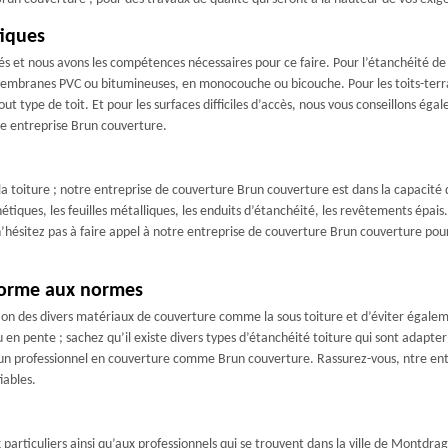
tiques
 et nous avons les compétences nécessaires pour ce faire. Pour l’étanchéité de 
 membranes PVC ou bitumineuses, en monocouche ou bicouche. Pour les toits-terr
t type de toit. Et pour les surfaces difficiles d’accès, nous vous conseillons égal
tre entreprise Brun couverture.
 toiture ; notre entreprise de couverture Brun couverture est dans la capacité de
ues, les feuilles métalliques, les enduits d’étanchéité, les revêtements épais. D’
’hésitez pas à faire appel à notre entreprise de couverture Brun couverture pour 
forme aux normes
oration des divers matériaux de couverture comme la sous toiture et d’éviter égalem
u en pente ; sachez qu’il existe divers types d’étanchéité toiture qui sont adapter
l à un professionnel en couverture comme Brun couverture. Rassurez-vous, ntre ent
iables.
articuliers ainsi qu’aux professionnels qui se trouvent dans la ville de Montdrag