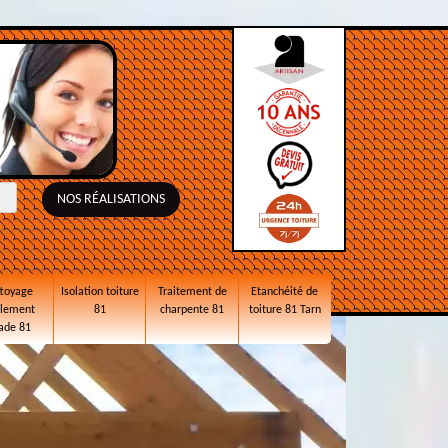
NOS RÉALISATIONS
toyage
Isolation toiture
Traitement de
Etanchéité de
alement
81
charpente 81
toiture 81 Tarn
ade 81