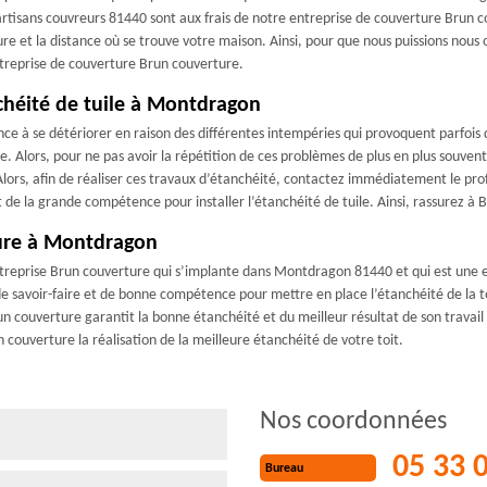
rtisans couvreurs 81440 sont aux frais de notre entreprise de couverture Brun co
iture et la distance où se trouve votre maison. Ainsi, pour que nous puissions nous
ntreprise de couverture Brun couverture.
nchéité de tuile à Montdragon
nce à se détériorer en raison des différentes intempéries qui provoquent parfois 
ure. Alors, pour ne pas avoir la répétition de ces problèmes de plus en plus souve
té. Alors, afin de réaliser ces travaux d’étanchéité, contactez immédiatement le 
e la grande compétence pour installer l’étanchéité de tuile. Ainsi, rassurez à B
ture à Montdragon
ntreprise Brun couverture qui s’implante dans Montdragon 81440 et qui est une e
e savoir-faire et de bonne compétence pour mettre en place l’étanchéité de la toi
run couverture garantit la bonne étanchéité et du meilleur résultat de son travai
un couverture la réalisation de la meilleure étanchéité de votre toit.
Nos coordonnées
05 33 
Bureau