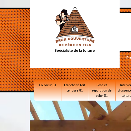
Spécialiste de la toiture
Et
Couvreur 81
Etanchéité toit
Pose et
Interve
terrasse 81
réparation de
d'urgence
velux 81
toitur