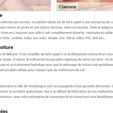
re
conforme aux normes ; la solution idéale est de faire appel à une entreprise de c
une toiture en pente et une toiture-terrasse, selon vos besoins, choix et exigen
os rêves en s’assurant que celle-ci soit complètement étanche, résistante et soli
oix : ardoise, tuiles, bac acier, shingle, zinc, béton, tôles, PVC, bois etc…
toiture
r et délicate, il est conseiller de faire appel à un professionnel comme Brun co
étape. D’abord, ils enlèveront les parasites végétaux de votre toit dont : les fe
mousse et un traitement hydrofuge pour que le nettoyage de toiture soit parfaitem
ls produits utilisés pour chaque type de revêtement de toit.
lisons dans la ville de Montdragon sont accompagnés d’une garantie décennale. C
contrez un accident quelconque, due à un défaut de fabrication de nos réalisation
uvreurs. Avec notre entreprise de couverture Brun couverture vous bénéficierez d
iées