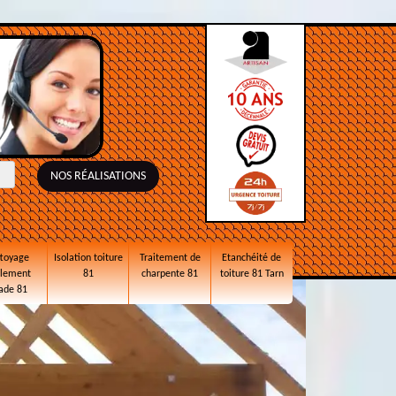
NOS RÉALISATIONS
toyage
Isolation toiture
Traitement de
Etanchéité de
alement
81
charpente 81
toiture 81 Tarn
ade 81