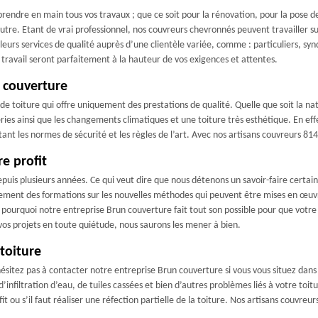
rendre en main tous vos travaux ; que ce soit pour la rénovation, pour la pose de 
 autre. Etant de vrai professionnel, nos couvreurs chevronnés peuvent travailler s
eurs services de qualité auprès d’une clientèle variée, comme : particuliers, syndic
e travail seront parfaitement à la hauteur de vos exigences et attentes.
n couverture
e toiture qui offre uniquement des prestations de qualité. Quelle que soit la nat
ies ainsi que les changements climatiques et une toiture très esthétique. En effe
ant les normes de sécurité et les règles de l’art. Avec nos artisans couvreurs 81
e profit
epuis plusieurs années. Ce qui veut dire que nous détenons un savoir-faire certa
rement des formations sur les nouvelles méthodes qui peuvent être mises en œuvr
 pourquoi notre entreprise Brun couverture fait tout son possible pour que votre
vos projets en toute quiétude, nous saurons les mener à bien.
toiture
hésitez pas à contacter notre entreprise Brun couverture si vous vous situez dans
filtration d’eau, de tuiles cassées et bien d’autres problèmes liés à votre toitu
it ou s’il faut réaliser une réfection partielle de la toiture. Nos artisans couvreu