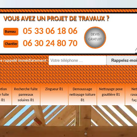
VOUS AVEZ UN PROJET DE TRAVAUX ?
05 33 06 18 06
Bureau
DEVIS
GRATUIT
06 30 24 80 70
Chantier
re rappelé immédiatement:
ntion
Recherche fuite
Zingueur 81
Demoussage
Nettoyage pose
Net
 fuite
panneaux
nettoyage toiture
gouttière 81
rav
e 81
solaires 81
81
faç