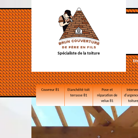
Spécialiste de la toiture
Et
Couvreur 81
Etanchéité toit
Pose et
Interve
terrasse 81
réparation de
d'urgence
velux 81
toitur