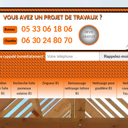
VOUS AVEZ UN PROJET DE TRAVAUX ?
05 33 06 18 06
Bureau
DEVIS
GRATUIT
06 30 24 80 70
Chantier
re rappelé immédiatement:
ntion
Recherche fuite
Zingueur 81
Demoussage
Nettoyage pose
Net
 fuite
panneaux
nettoyage toiture
gouttière 81
rav
e 81
solaires 81
81
faç