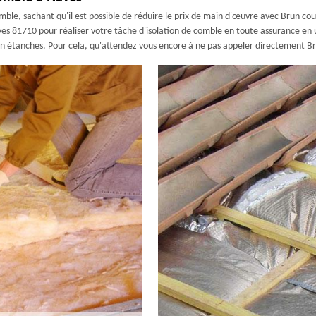
omble, sachant qu'il est possible de réduire le prix de main d'œuvre avec Brun co
es 81710 pour réaliser votre tâche d'isolation de comble en toute assurance en 
 bien étanches. Pour cela, qu'attendez vous encore à ne pas appeler directement B