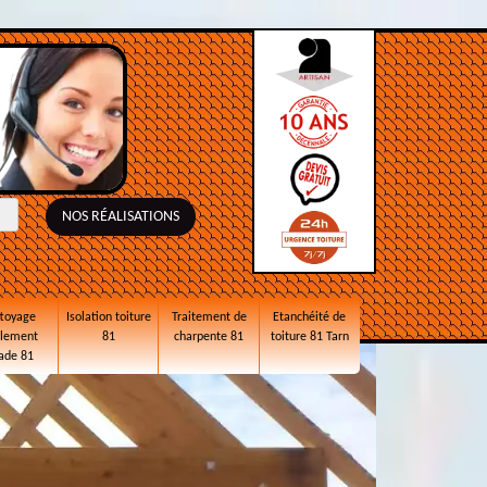
NOS RÉALISATIONS
toyage
Isolation toiture
Traitement de
Etanchéité de
alement
81
charpente 81
toiture 81 Tarn
ade 81