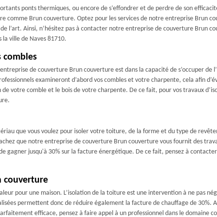
rtants ponts thermiques, ou encore de s’effondrer et de perdre de son efficacité 
erture comme Brun couverture. Optez pour les services de notre entreprise Brun
es de l’art. Ainsi, n’hésitez pas à contacter notre entreprise de couverture Brun 
s la ville de Naves 81710.
s combles
e entreprise de couverture Brun couverture est dans la capacité de s’occuper de 
essionnels examineront d’abord vos combles et votre charpente, cela afin d’évite
n de votre comble et le bois de votre charpente. De ce fait, pour vos travaux d’i
ure.
ériau que vous voulez pour isoler votre toiture, de la forme et du type de revêt
hez que notre entreprise de couverture Brun couverture vous fournit des travau
 de gagner jusqu'à 30% sur la facture énergétique. De ce fait, pensez à contacte
n couverture
leur pour une maison. L’isolation de la toiture est une intervention à ne pas nég
lisées permettent donc de réduire également la facture de chauffage de 30%. Ain
parfaitement efficace, pensez à faire appel à un professionnel dans le domaine