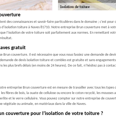
couverture
tent des connaissances et savoir-faire particulières dans le domaine ; c’est pour ce
d’isolation toiture à Naves 81710. Notre entreprise Brun couverture met à votr
que l’isolation de votre toiture soit parfaitement aux normes. En remettant votre
résultat.
aves gratuit
rise Brun couverture. Il est nécessaire que vous nous fassiez une demande de dev
demande de devis isolation toiture et combles est gratuite et sans engagements
s les plus brefs délais (en moins de 24 heures). De ce fait, n’hésitez pas à cont
tre entreprise Brun couverture est en mesure de travailler avec tous les types d
, les fibres de bois, la ouate de cellulose ou encore le coton recyclé, les mousses a
lite et le verre cellulaire. Vous pouvez compter sur notre entreprise de couvert
gine végétale ou animale, en matériaux dans la ville de Naves.
n couverture pour l’isolation de votre toiture ?