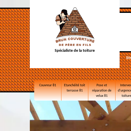
Spécialiste de la toiture
Et
Couvreur 81
Etanchéité toit
Pose et
Interve
terrasse 81
réparation de
d'urgence
velux 81
toitur