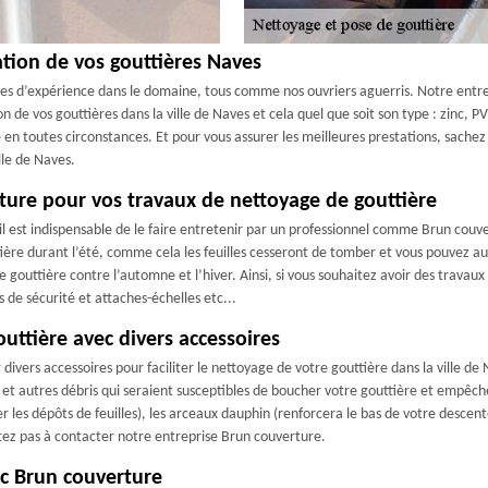
ation de vos gouttières Naves
es d’expérience dans le domaine, tous comme nos ouvriers aguerris. Notre entre
n de vos gouttières dans la ville de Naves et cela quel que soit son type : zinc, PV
 en toutes circonstances. Et pour vous assurer les meilleures prestations, sachez 
lle de Naves.
ture pour vos travaux de nettoyage de gouttière
 il est indispensable de le faire entretenir par un professionnel comme Brun couve
ière durant l’été, comme cela les feuilles cesseront de tomber et vous pouvez auss
e gouttière contre l’automne et l’hiver. Ainsi, si vous souhaitez avoir des trava
 de sécurité et attaches-échelles etc...
uttière avec divers accessoires
divers accessoires pour faciliter le nettoyage de votre gouttière dans la ville de
s et autres débris qui seraient susceptibles de boucher votre gouttière et empêcher
r les dépôts de feuilles), les arceaux dauphin (renforcera le bas de votre descen
ésitez pas à contacter notre entreprise Brun couverture.
c Brun couverture