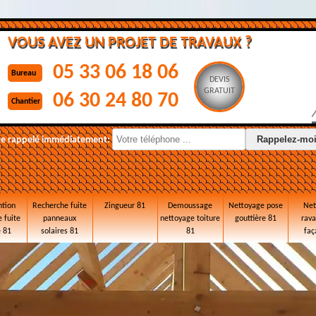
VOUS AVEZ UN PROJET DE TRAVAUX ?
05 33 06 18 06
Bureau
DEVIS
GRATUIT
06 30 24 80 70
Chantier
re rappelé immédiatement:
ntion
Recherche fuite
Zingueur 81
Demoussage
Nettoyage pose
Net
 fuite
panneaux
nettoyage toiture
gouttière 81
rav
e 81
solaires 81
81
faç