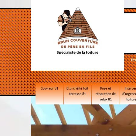
Spécialiste de la toiture
Et
Couvreur 81
Etanchéité toit
Pose et
Interve
terrasse 81
réparation de
d'urgence
velux 81
toitur