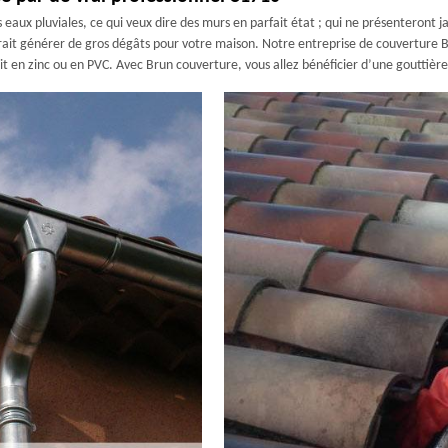
aux pluviales, ce qui veux dire des murs en parfait état ; qui ne présenteront jam
urrait générer de gros dégâts pour votre maison. Notre entreprise de couverture
it en zinc ou en PVC. Avec Brun couverture, vous allez bénéficier d’une gouttièr