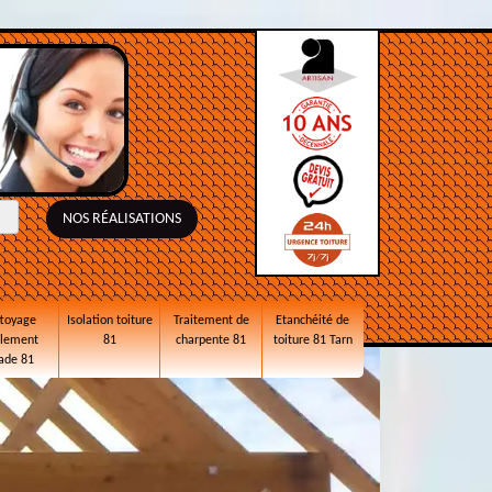
NOS RÉALISATIONS
toyage
Isolation toiture
Traitement de
Etanchéité de
alement
81
charpente 81
toiture 81 Tarn
ade 81