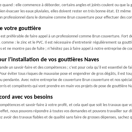
 quand : elle commence à déborder, certains angles et joints coulent ou que la 
en évacuer les eaux pluviales, elles doivent rester en très bonne état. Et même s
un professionnel dans le domaine comme Brun couverture pour effectuer des contr
 votre gouttière
est préférable de faire appel à un professionnel comme Brun couverture. Fort d
 comme : le zinc et le PVC. Il est nécessaire d’entretenir régulièrement sa gout
ales et ne montre pas de fuite ; n’hésitez pas à faire appel à notre entreprise de 
ur l’installation de vos gouttières Naves
ande un savoir-faire et des compétences ; c’est pour cela qu’il est essentiel de f
Pour éviter tous risques de mauvaise pose et engendrer de gros dégâts, il est tou
ou pendante. Avec notre entreprise de couverture Brun couverture et nos spéciali
uerris et compétents qui vont prendre en main vos projets de pose de gouttière N
ccord avec vos besoins
pétences et savoir-faire à votre profit, et cela quel que soit les travaux que v
effet, nous pouvons répondre à toutes vos demandes et pouvons travailler sur dif
siez avoir des travaux fiables et de qualité sans faire de grosses dépenses, sach